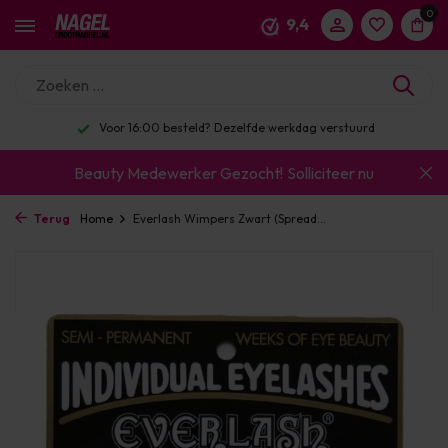
0
9,4
Voor 16:00 besteld? Dezelfde werkdag verstuurd
Beauty Medewerker Gezocht!
Solliciteer nu
Terug
Home
Everlash Wimpers Zwart (Spread...