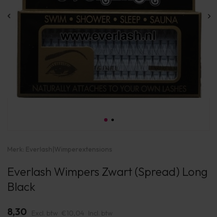
Merk:
Everlash
|
Wimperextensions
Everlash Wimpers Zwart (Spread) Long
Black
8,30
Excl. btw
€10,04
Incl. btw