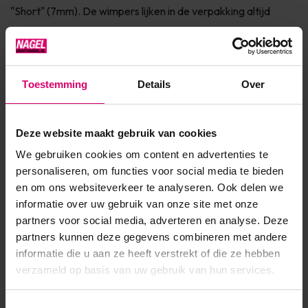
"Short" (7mm). De wimpers lijken in de verpakking altijd
korter dan wanneer ze op uw ogen zitten. Houdt hier dus
rekening mee.De "trim" (5mm) wimpers worden vaak
gebruikt voo...
Toestemming
Details
Over
Toon meer
Deze website maakt gebruik van cookies
Product specificaties
We gebruiken cookies om content en advertenties te
personaliseren, om functies voor social media te bieden
Artikelnummer
3605
en om ons websiteverkeer te analyseren. Ook delen we
informatie over uw gebruik van onze site met onze
SKU
3883
partners voor social media, adverteren en analyse. Deze
partners kunnen deze gegevens combineren met andere
informatie die u aan ze heeft verstrekt of die ze hebben
verzameld op basis van uw gebruik van hun services.
Toestemmingsselectie