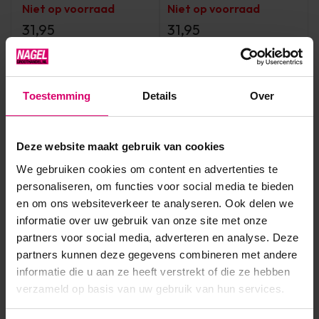
Niet op voorraad
Niet op voorraad
31,95
31,95
excl. btw
excl. btw
Bekijken
Bekijken
Toestemming
Details
Over
Deze website maakt gebruik van cookies
We gebruiken cookies om content en advertenties te
personaliseren, om functies voor social media te bieden
en om ons websiteverkeer te analyseren. Ook delen we
informatie over uw gebruik van onze site met onze
partners voor social media, adverteren en analyse. Deze
Crystal Nails
Crystal Nails
partners kunnen deze gegevens combineren met andere
Crystal Nails Xtreme
Crystal Nails Xtreme Fusion
informatie die u aan ze heeft verstrekt of die ze hebben
Fusion Acrylgel – Thinner
AcrylGel Clear 30 gr -
verzameld op basis van uw gebruik van hun services.
40ml
TPO/HEMA vrij
Op voorraad
Op voorraad