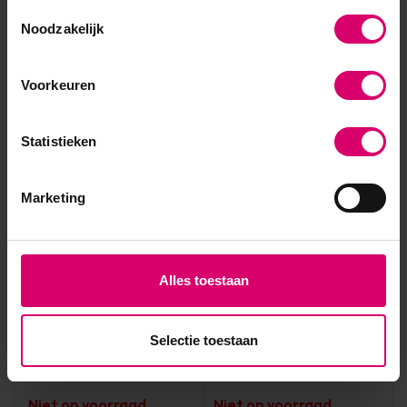
Toestemmingsselectie
15,70
31,95
Noodzakelijk
excl. btw
excl. btw
Voorkeuren
Statistieken
Marketing
Alles toestaan
Crystal Nails
Crystal Nails
Crystal Nails Xtreme
Crystal Nails Xtreme Fusion
Fusion AcrylGel Glowy
Selectie toestaan
Acrylgel - Glitter Burgundy
Baby 30 gr - TPO/HEMA
30 gr - TPO/HEMA vrij *niet
vrij *niet leverbaar*
leverbaar*
Niet op voorraad
Niet op voorraad