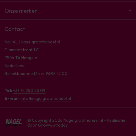
Onze merken
Contact
Nail XL | Nagelgroothandel.nl
Diamantstraat 1 C
7554 TA Hengelo
Nederland
Bereikbaar ma t/m vr 9:00-17:00
Tel:
+31 74 250 55 09
E-mail:
info@nagelgroothandel.nl
© Copyright 2026 Nagelgroothandel.nl - Realisatie
door
Growww.today