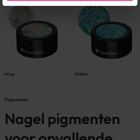
Inlay
Glitter
Pigmenten
Nagel pigmenten
voor opvallende