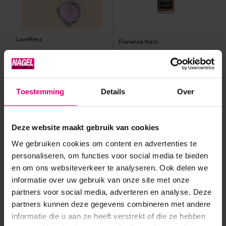
LoveNess
Florence Nails
LoveNess Candy Aurora
Florence Nails Chrome
Pigment 08
Liquid Tan Glow 5 ml
TPO/HEMA vrij
Op voorraad
Op voorraad
Toestemming
Details
Over
9,97
8,95
excl. btw
excl. btw
Deze website maakt gebruik van cookies
We gebruiken cookies om content en advertenties te
personaliseren, om functies voor social media te bieden
en om ons websiteverkeer te analyseren. Ook delen we
informatie over uw gebruik van onze site met onze
partners voor social media, adverteren en analyse. Deze
partners kunnen deze gegevens combineren met andere
informatie die u aan ze heeft verstrekt of die ze hebben