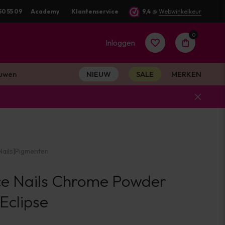
50 55 09
Academy
Klantenservice
9,4
@
Webwinkelkeur
0
Inloggen
uwen
NIEUW
SALE
MERKEN
Account
aanmaken
ails
|
Pigmenten
Account
ce Nails Chrome Powder
aanmaken
Eclipse