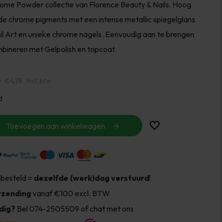
me Powder collectie van Florence Beauty & Nails. Hoog
 chrome pigments met een intense metallic spiegelglans
il Art en unieke chrome nagels. Eenvoudig aan te brengen
bineren met Gelpolish en topcoat.
w
€4,78
Incl. btw
d
Toevoegen aan winkelwagen
 besteld =
dezelfde (werk)dag verstuurd
!
rzending
vanaf €100 excl. BTW
dig?
Bel 074-2505509 of chat met ons