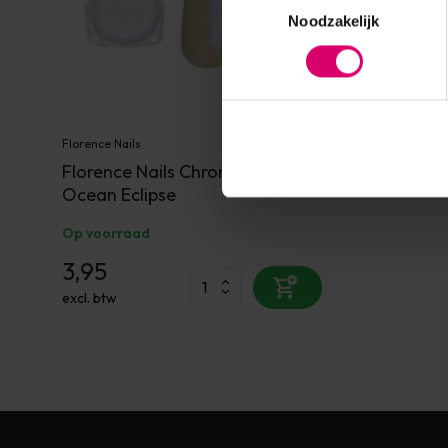
Noodzakelijk
Florence Nails
Florence Nails Chrome Powder
Ocean Eclipse
Op voorraad
3,95
excl. btw