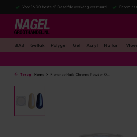
stuurd
Enorm assortiment & alle bekende merken
Gratis verzendin
BIAB
Gellak
Polygel
Gel
Acryl
Nailart
Vloei
Terug
Home
Florence Nails Chrome Powder O...