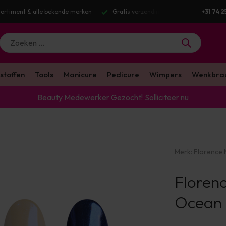
g v.a. €100 excl. BTW
Voor 16:00 besteld? Dezelfde werkdag verstuurd
+31 74 2
stoffen
Tools
Manicure
Pedicure
Wimpers
Wenkbra
Beauty Medewerker Gezocht!
Solliciteer nu
Merk:
Florence N
Floren
Ocean 