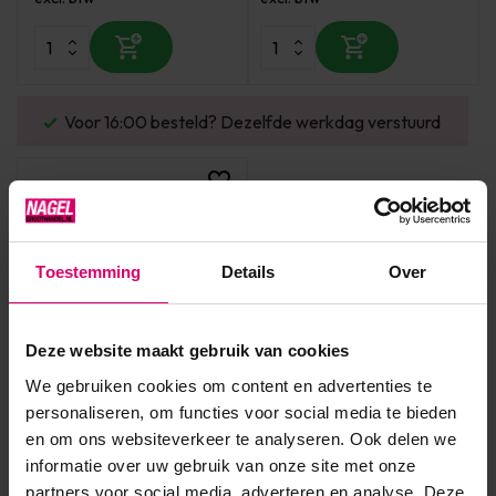
Voor 16:00 besteld? Dezelfde werkdag verstuurd
Toestemming
Details
Over
Deze website maakt gebruik van cookies
Lash eXtend
We gebruiken cookies om content en advertenties te
Lash eXtend LUV UV
personaliseren, om functies voor social media te bieden
Protective Glasses |
en om ons websiteverkeer te analyseren. Ook delen we
Veiligheidsbril
informatie over uw gebruik van onze site met onze
Op voorraad
partners voor social media, adverteren en analyse. Deze