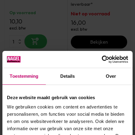
leverbaar*
Op voorraad
Niet op voorraad
10,10
16,00
excl. btw
excl. btw
Bekijken
Toestemming
Details
Over
Deze website maakt gebruik van cookies
We gebruiken cookies om content en advertenties te
Florence Nails
personaliseren, om functies voor social media te bieden
Crystal Nails
Florence Nails Gelpolish
en om ons websiteverkeer te analyseren. Ook delen we
Crystal Nails 3 step
Peppermint 100.124.340-S
Crystalac 3S212 Peach
informatie over uw gebruik van onze site met onze
Blossom 8 ml *niet