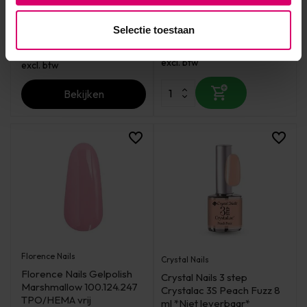
leverbaar*
Op voorraad
Niet op voorraad
Selectie toestaan
16,00
16,00
excl. btw
excl. btw
Bekijken
Florence Nails
Crystal Nails
Florence Nails Gelpolish
Crystal Nails 3 step
Marshmallow 100.124.247
Crystalac 3S Peach Fuzz 8
TPO/HEMA vrij
ml *Niet leverbaar*