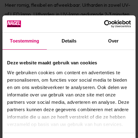
Meer romig, flexibel en afweekbaar. Uitharden in zowel UV-
of LED lamp. Uitharden: in UV-lamp gedurende 2-3 minuten,
LED in 1-2 minuten. Te gebruiken op zowel kunstnagels als
natuurli...
Toestemming
Details
Over
Toon meer
Deze website maakt gebruik van cookies
Product specificaties
We gebruiken cookies om content en advertenties te
personaliseren, om functies voor social media te bieden
Artikelnummer
40976
en om ons websiteverkeer te analyseren. Ook delen we
SKU
569856
informatie over uw gebruik van onze site met onze
partners voor social media, adverteren en analyse. Deze
partners kunnen deze gegevens combineren met andere
informatie die u aan ze heeft verstrekt of die ze hebben
verzameld op basis van uw gebruik van hun services.