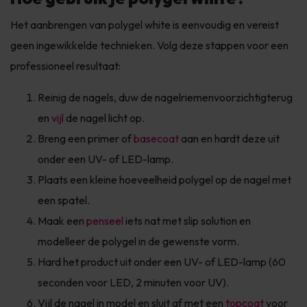
Het aanbrengen van polygel white is eenvoudig en vereist
geen ingewikkelde technieken. Volg deze stappen voor een
professioneel resultaat:
Reinig de nagels, duw de nagelriemen
voorzichtig
terug
en
vijl
de nagel licht op.
Breng een primer of
basecoat
aan en hardt deze uit
onder een UV- of LED-lamp.
Plaats een kleine hoeveelheid polygel op de nagel met
een spatel.
Maak een
penseel
iets nat met slip solution en
modelleer de polygel in de gewenste vorm.
Hard het product uit onder een UV- of LED-lamp (60
seconden voor LED, 2 minuten voor UV).
Vijl de nagel in model en sluit af met een
topcoat
voor