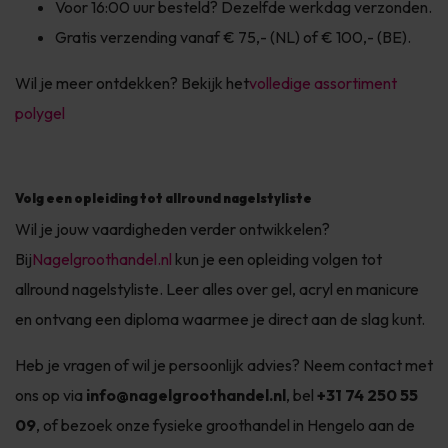
Voor 16:00 uur besteld? Dezelfde werkdag verzonden.
Gratis verzending vanaf € 75,- (NL) of € 100,- (BE).
Wil je meer ontdekken? Bekijk het
volledige assortiment
polygel
Volg een opleiding tot allround nagelstyliste
Wil je jouw vaardigheden verder ontwikkelen?
Bij
Nagelgroothandel.nl
kun je een opleiding volgen tot
allround nagelstyliste. Leer alles over gel, acryl en manicure
en ontvang een diploma waarmee je direct aan de slag kunt.
Heb je vragen of wil je persoonlijk advies? Neem contact met
ons op via
info@nagelgroothandel.nl
, bel
+31 74 250 55
09
, of bezoek onze fysieke groothandel in Hengelo aan de