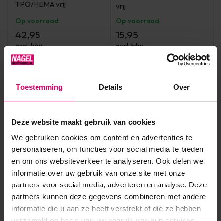
TPO/HEMA vrij
vrij
Op voorraad
Op voorraad
42,95
15,95
excl. btw
excl. btw
Toestemming
Details
Over
Overige categorieën in Polygel
Deze website maakt gebruik van cookies
We gebruiken cookies om content en advertenties te
personaliseren, om functies voor social media te bieden
en om ons websiteverkeer te analyseren. Ook delen we
informatie over uw gebruik van onze site met onze
partners voor social media, adverteren en analyse. Deze
partners kunnen deze gegevens combineren met andere
informatie die u aan ze heeft verstrekt of die ze hebben
verzameld op basis van uw gebruik van hun services.