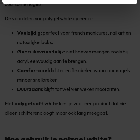
duurzame nagels.
De voordelen van polygel white op een rij:
Veelzijdig:
perfect voor french manicures, nail art en
natuurlijke looks.
Gebruiksvriendelijk:
niet hoeven mengen zoals bij
acryl, eenvoudig aan te brengen.
Comfortabel:
lichter en flexibeler, waardoor nagels
minder snel breken.
Duurzaam:
blijft tot wel vier weken mooi zitten.
Met
polygel soft white
kies je voor een product dat niet
alleen schitterend oogt, maar ook lang meegaat.
Hoe gebruik je polygel white?