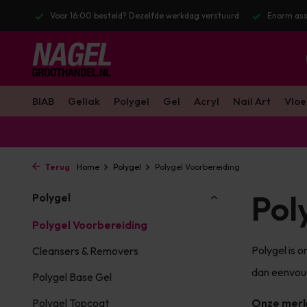
stuurd
Enorm assortiment & alle bekende merken
Gratis verzendin
BIAB
Gellak
Polygel
Gel
Acryl
Nail Art
Vloe
Terug
Home
Polygel
Polygel Voorbereiding
Pol
Polygel
Polygel Voorbereiding
Polygel is o
Cleansers & Removers
dan eenvoud
Polygel Base Gel
Polygel Topcoat
Onze mer