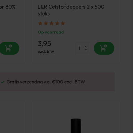
or 80%
L&R Celstofdeppers 2 x 500
stuks
Op voorraad
3,95
excl. btw
Gratis verzending v.a. €100 excl. BTW
Vo