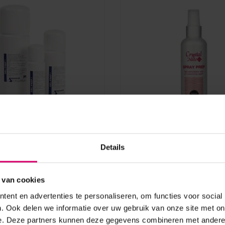
Crystal Nails
nk Gel Prep 200 ml -
Crystal Nails Spray Prep
Details
aad
 van cookies
Op voorraad
ent en advertenties te personaliseren, om functies voor social
29,95
. Ook delen we informatie over uw gebruik van onze site met on
e. Deze partners kunnen deze gegevens combineren met andere i
excl. btw