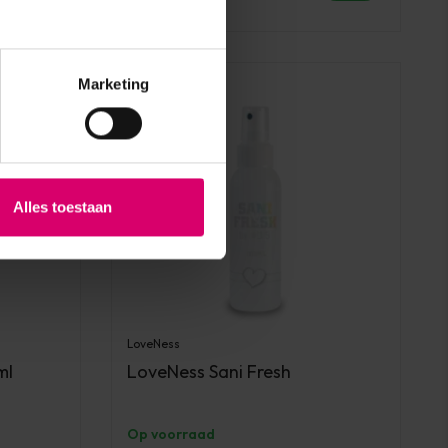
Marketing
Alles toestaan
LoveNess
ml
LoveNess Sani Fresh
Op voorraad