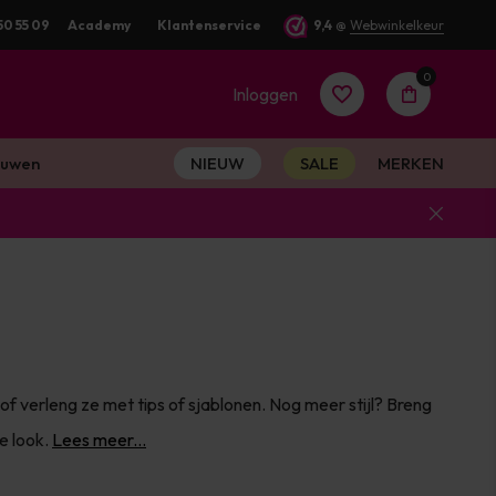
50 55 09
Academy
Klantenservice
9,4
@
Webwinkelkeur
0
Inloggen
uwen
NIEUW
SALE
MERKEN
Account
aanmaken
Account
 of verleng ze met tips of sjablonen. Nog meer stijl? Breng
aanmaken
e look.
Lees meer...