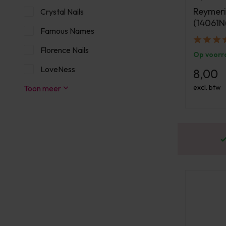
Reymeri
Crystal Nails
(14061N
Famous Names
Florence Nails
Op voorr
LoveNess
8,00
excl. btw
Toon meer
or 16:00 besteld? Dezelfde werkdag verstuurd