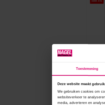
sale 31%
Reymerink
Reymeri
Toestemming
OP=OP
Op voorr
Deze website maakt gebruik
7,15
We gebruiken cookies om cont
4,95
websiteverkeer te analyseren
media, adverteren en analys
excl. btw