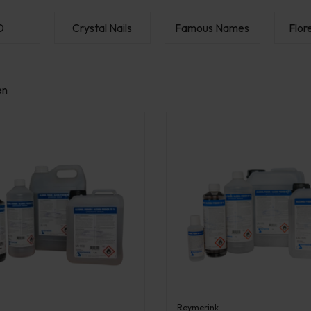
D
Crystal Nails
Famous Names
Flor
en
Reymerink