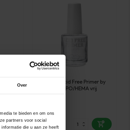
LoveNess
LoveNess Acid Free Primer by
Over
#LVS 15 ml TPO/HEMA vrij
Op voorraad
 media te bieden en om ons
11,95
ze partners voor social
nformatie die u aan ze heeft
excl. btw