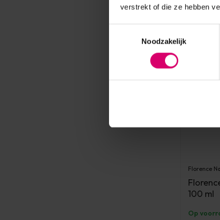
verstrekt of die ze hebben v
Toestemmingsselectie
Noodzakelijk
Florence Na
Florence
100 ml
Op voorr