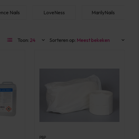
ence Nails
LoveNess
MarilyNails
Toon:
Sorteren op:
PBP