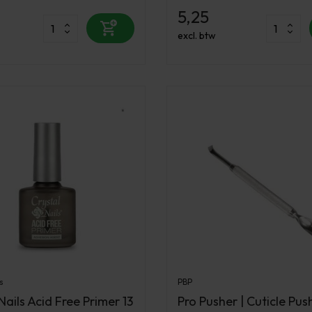
5,25
excl. btw
s
PBP
Nails Acid Free Primer 13
Pro Pusher | Cuticle Pus