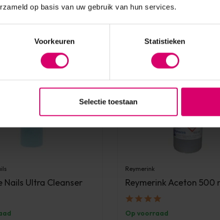
erzameld op basis van uw gebruik van hun services.
Voorkeuren
Statistieken
Selectie toestaan
ils
Reymerink
 Nails Ultra Cleanser
Reymerink Aceton 500 
aad
Op voorraad