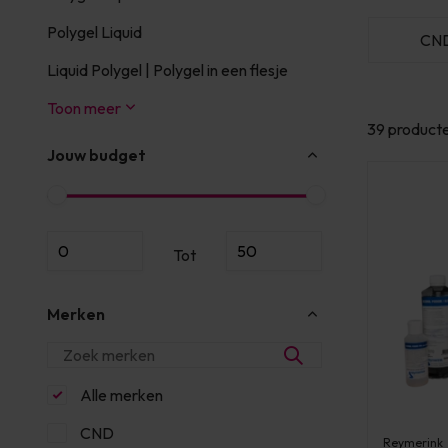
Polygel Liquid
PBP
Reymerink
CN
Liquid Polygel | Polygel in een flesje
Toon meer
39 product
Jouw budget
Tot
Merken
Alle merken
CND
Reymerink