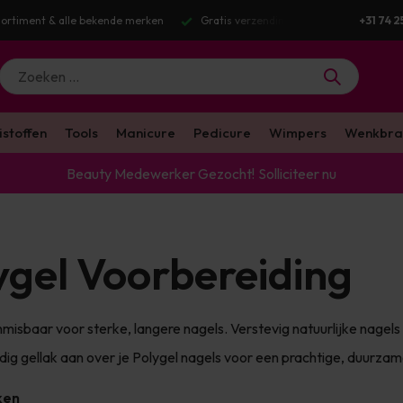
g v.a. €100 excl. BTW
Voor 16:00 besteld? Dezelfde werkdag verstuurd
+31 74 2
istoffen
Tools
Manicure
Pedicure
Wimpers
Wenkbra
Beauty Medewerker Gezocht!
Solliciteer nu
ygel Voorbereiding
nmisbaar voor sterke, langere nagels. Verstevig natuurlijke nagels
ig gellak aan over je Polygel nagels voor een prachtige, duurzam
ken