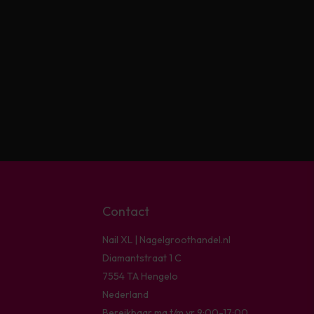
Contact
Nail XL | Nagelgroothandel.nl
Diamantstraat 1 C
7554 TA Hengelo
Nederland
Bereikbaar ma t/m vr 9:00-17:00