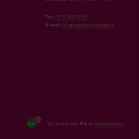
Tel:
+31 74 250 55 09
E-mail:
info@nagelgroothandel.nl
9,4
Wij scoren een
9,4
op
Webwinkelkeur