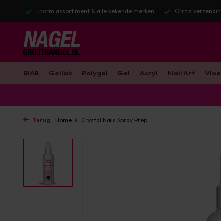
stuurd
Enorm assortiment & alle bekende merken
Gratis verzendin
BIAB
Gellak
Polygel
Gel
Acryl
Nail Art
Vloe
Terug
Home
Crystal Nails Spray Prep