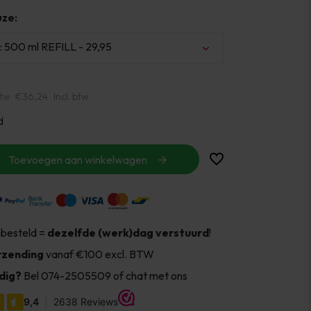
ze:
: 500 ml REFILL - 29,95
btw
€36,24
Incl. btw
d
Toevoegen aan winkelwagen
 besteld =
dezelfde (werk)dag verstuurd
!
rzending
vanaf €100 excl. BTW
dig?
Bel 074-2505509 of chat met ons