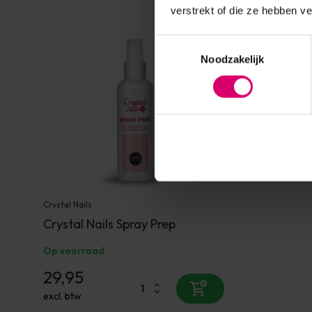
verstrekt of die ze hebben v
Toestemmingsselectie
Noodzakelijk
Crystal Nails
Crystal Nails Spray Prep
Op voorraad
29,95
excl. btw