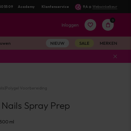
50 55 09
Academy
Klantenservice
9,4
@
Webwinkelkeur
0
Inloggen
uwen
NIEUW
SALE
MERKEN
Account
aanmaken
ils
|
Polygel Voorbereiding
Account
 Nails Spray Prep
aanmaken
 500 ml