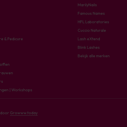
MarilyNails
Famous Names
HFL Laboratories
Cuccio Naturale
re & Pedicure
Lash eXtend
Blink Lashes
Bekijk alle merken
toffen
rauwen
rs
ingen | Workshops
e door
Growww.today