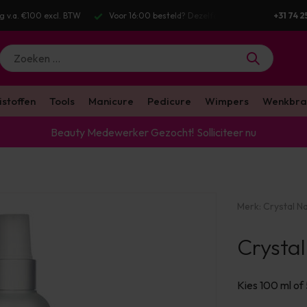
g v.a. €100 excl. BTW
Voor 16:00 besteld? Dezelfde werkdag verstuurd
+31 74 2
istoffen
Tools
Manicure
Pedicure
Wimpers
Wenkbra
Beauty Medewerker Gezocht!
Solliciteer nu
Merk:
Crystal Na
Crystal
Kies 100 ml of