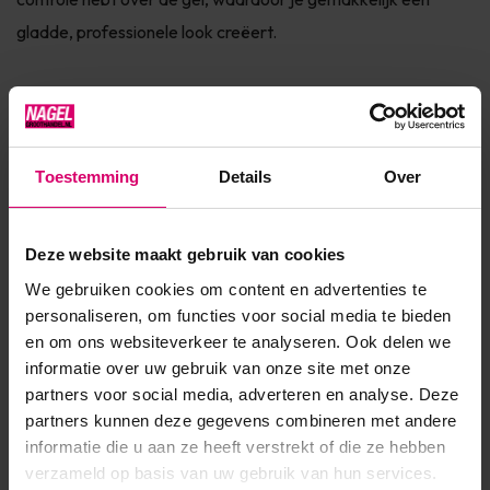
gladde, professionele look creëert.
Hoe gebruik je polygel liquid?
Bij het gebruik van polygel liquid is het belangrijk om de juiste
Toestemming
Details
Over
hoeveelheid te gebruiken. Doop je penseel lichtjes in de
vloeistof; een te nat penseel kan de polygel te dun maken,
Deze website maakt gebruik van cookies
wat ten koste gaat van de stevigheid. Werk altijd met kleine
We gebruiken cookies om content en advertenties te
hoeveelheden liquid om de gel geleidelijk te modelleren. Zo
personaliseren, om functies voor social media te bieden
behoud je de controle en voorkom je dat de polygel zijn vorm
en om ons websiteverkeer te analyseren. Ook delen we
verliest. Begin met een beetje liquid en voeg indien nodig
informatie over uw gebruik van onze site met onze
partners voor social media, adverteren en analyse. Deze
meer toe.
partners kunnen deze gegevens combineren met andere
informatie die u aan ze heeft verstrekt of die ze hebben
verzameld op basis van uw gebruik van hun services.