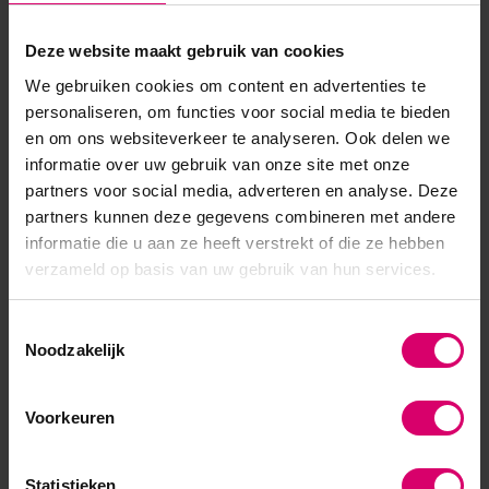
Bekijken
Bekijken
Deze website maakt gebruik van cookies
We gebruiken cookies om content en advertenties te
personaliseren, om functies voor social media te bieden
Overige categorieën in Gel
en om ons websiteverkeer te analyseren. Ook delen we
informatie over uw gebruik van onze site met onze
partners voor social media, adverteren en analyse. Deze
partners kunnen deze gegevens combineren met andere
informatie die u aan ze heeft verstrekt of die ze hebben
verzameld op basis van uw gebruik van hun services.
Toestemmingsselectie
Noodzakelijk
Gelnagels primer
Gel cleanser
Voorkeuren
Statistieken