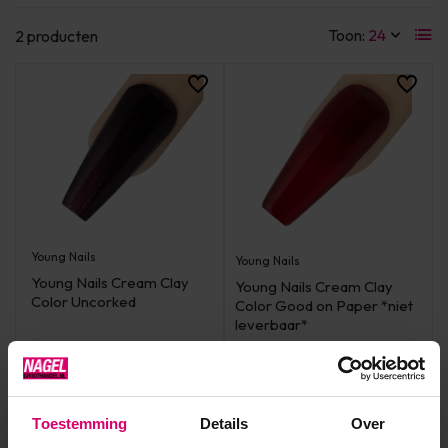
Toon:
2 producten
Young Nails
Young Nails
Young Nails Cream Clay
Young Nails Cream Clay
Color Uncorked
Color Good on Paper *niet
leverbaar*
Niet op voorraad
Niet op voorraad
14,95
14,95
excl. btw
excl. btw
Toestemming
Details
Over