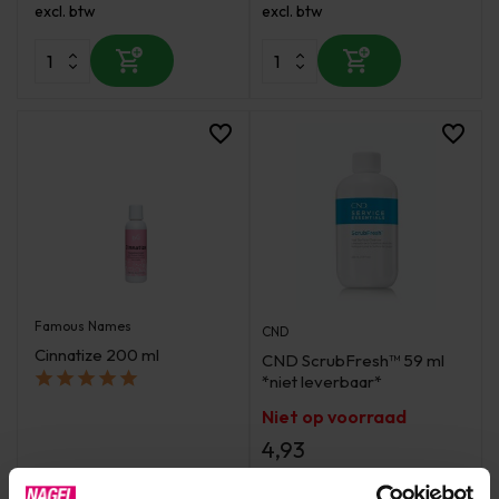
excl. btw
excl. btw
Famous Names
CND
Cinnatize 200 ml
CND ScrubFresh™ 59 ml
*niet leverbaar*
Niet op voorraad
4,93
excl. btw
Op voorraad