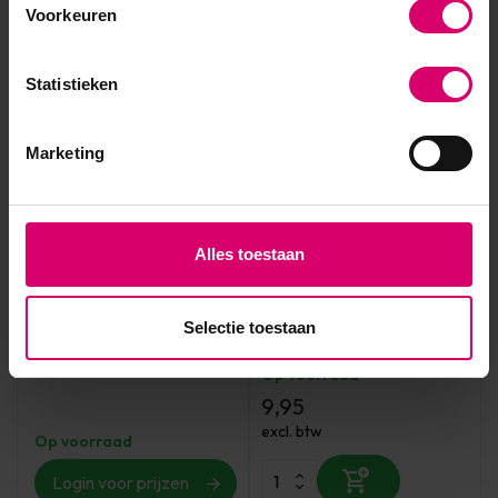
Voorkeuren
Statistieken
Marketing
Alles toestaan
Famous Names
LoveNess
Releaf Cuti-cal 946 ml
LoveNess Cover Sparkling
Pink Acrylic Powder by
Selectie toestaan
#LVS
Op voorraad
9,95
excl. btw
Op voorraad
Login voor prijzen