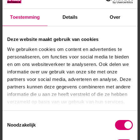
Login voor prijzen
Bekijken
Toestemming
Details
Over
Deze website maakt gebruik van cookies
We gebruiken cookies om content en advertenties te
personaliseren, om functies voor social media te bieden
en om ons websiteverkeer te analyseren. Ook delen we
informatie over uw gebruik van onze site met onze
partners voor social media, adverteren en analyse. Deze
Florence Nails
Florence Nails
partners kunnen deze gegevens combineren met andere
Florence Nails Nail Scrub
Florence Nails Nail Scrub
10 ml (vervanger voor Nail
informatie die u aan ze heeft verstrekt of die ze hebben
100 ml (vervanger voor Nail
Clean)
Clean)
verzameld op basis van uw gebruik van hun services.
Op voorraad
Op voorraad
5,95
13,50
Toestemmingsselectie
Noodzakelijk
excl. btw
excl. btw