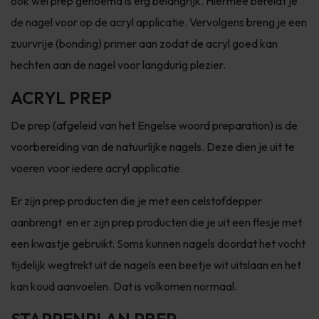
ook wel prep genoemd is erg belangrijk. Hiermee bereidt je
de nagel voor op de acryl applicatie. Vervolgens breng je een
zuurvrije (bonding) primer aan zodat de acryl goed kan
hechten aan de nagel voor langdurig plezier.
ACRYL PREP
De prep (afgeleid van het Engelse woord preparation) is de
voorbereiding van de natuurlijke nagels. Deze dien je uit te
voeren voor iedere acryl applicatie.
Er zijn prep producten die je met een celstofdepper
aanbrengt en er zijn prep producten die je uit een flesje met
een kwastje gebruikt. Soms kunnen nagels doordat het vocht
tijdelijk wegtrekt uit de nagels een beetje wit uitslaan en het
kan koud aanvoelen. Dat is volkomen normaal.
STAPPENPLAN PREP