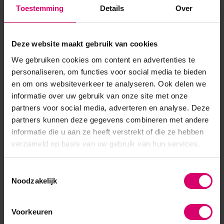
3,50
7,50
Toestemming
Details
Over
excl. btw
excl. btw
Deze website maakt gebruik van cookies
We gebruiken cookies om content en advertenties te
personaliseren, om functies voor social media te bieden
en om ons websiteverkeer te analyseren. Ook delen we
informatie over uw gebruik van onze site met onze
partners voor social media, adverteren en analyse. Deze
partners kunnen deze gegevens combineren met andere
informatie die u aan ze heeft verstrekt of die ze hebben
verzameld op basis van uw gebruik van hun services.
Lash eXtend
Blink Lashes
Toestemmingsselectie
VETUS Recht ST-11
Blink Lijm Ring Zwart
Noodzakelijk
Tweezer
Op voorraad
Op voorraad
7,65
0,75
Voorkeuren
excl. btw
excl. btw