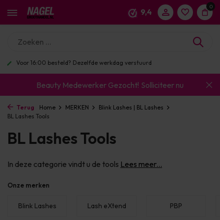
0
9,4
Enorm assortiment & alle bekende merken
Beauty Medewerker Gezocht!
Solliciteer nu
Terug
Home
MERKEN
Blink Lashes | BL Lashes
BL Lashes Tools
BL Lashes Tools
In deze categorie vindt u de tools
Lees meer...
Onze merken
Blink Lashes
Lash eXtend
PBP