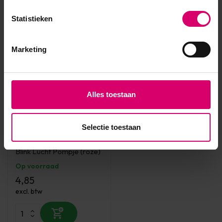
Statistieken
Marketing
Alles toestaan
Selectie toestaan
Blink Lashes
Blink Lucht Pompje (roze)
Op voorraad
4,85
excl. btw