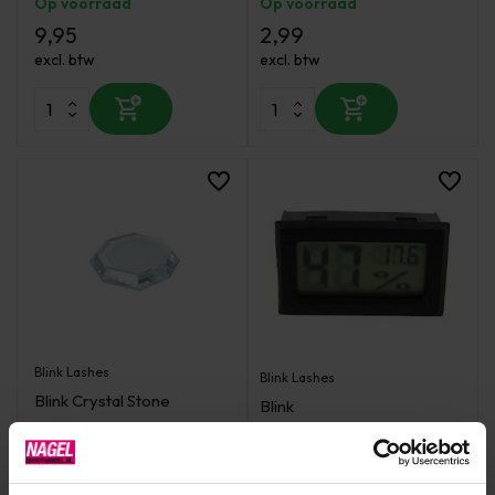
Op voorraad
Op voorraad
9,95
2,99
excl. btw
excl. btw
Blink Lashes
Blink Lashes
Blink Crystal Stone
Blink
Luchtvochtigheidsmeter
BASIS
Op voorraad
Op voorraad