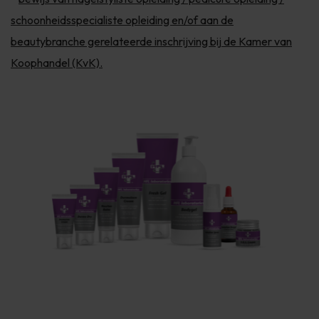
schoonheidsspecialiste opleiding en/of aan de
beautybranche gerelateerde inschrijving bij de Kamer van
Koophandel (KvK).