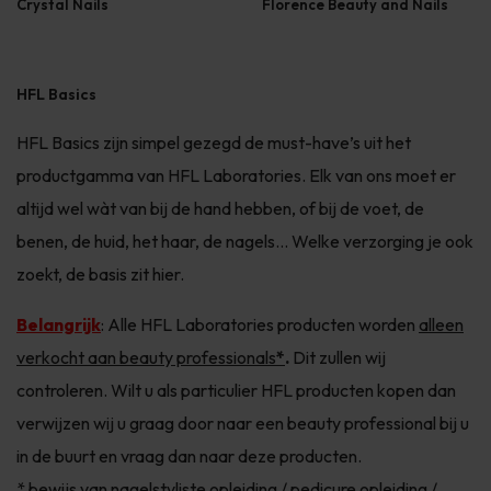
Crystal Nails
Florence Beauty and Nails
HFL Basics
HFL Basics zijn simpel gezegd de must-have’s uit het
productgamma van HFL Laboratories. Elk van ons moet er
altijd wel wàt van bij de hand hebben, of bij de voet, de
benen, de huid, het haar, de nagels… Welke verzorging je ook
zoekt, de basis zit hier.
Belangrijk
:
Alle HFL Laboratories producten worden
alleen
verkocht aan beauty professionals
*
.
Dit zullen wij
controleren. Wilt u als particulier HFL producten kopen dan
verwijzen wij u graag door naar een beauty professional bij u
in de buurt en vraag dan naar deze producten.
*
bewijs van nagelstyliste opleiding / pedicure opleiding /