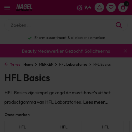
0
9,4
Enorm assortiment & alle bekende merken
Beauty Medewerker Gezocht!
Solliciteer nu
Terug
Home
MERKEN
HFL Laboratories
HFL Basics
HFL Basics
HFL Basics zijn simpel gezegd de must-have’s uit het
productgamma van HFL Laboratories.
Lees meer...
Onze merken
HFL
HFL
HFL