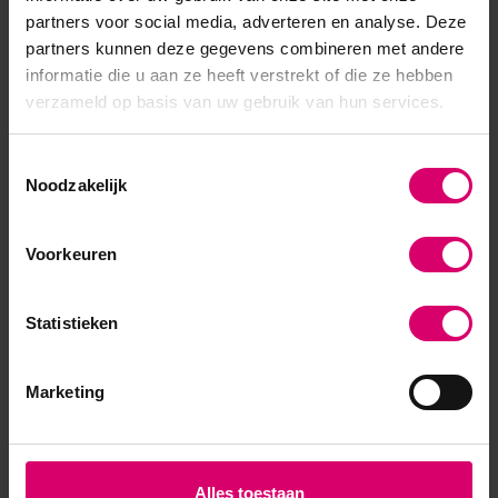
partners voor social media, adverteren en analyse. Deze
partners kunnen deze gegevens combineren met andere
informatie die u aan ze heeft verstrekt of die ze hebben
verzameld op basis van uw gebruik van hun services.
Toestemmingsselectie
HFL Laboratories
HFL Laboratories
Noodzakelijk
HFL sample-sachet
HFL Laboratories Bodygel
Roselan Balm 3 ml
500 ml
Voorkeuren
Op voorraad
Op voorraad
Login voor prijzen
Login voor prijzen
Statistieken
Marketing
Alles toestaan