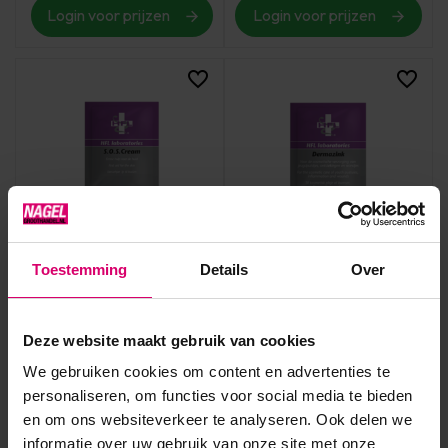
Login voor prijzen
Login voor prijzen
HFL Laboratories
HFL Laboratories
Toestemming
Details
Over
HFL sample-sachet S.O.S.
HFL sample-sachet
Cream 3 ml
Dermazink 3 ml
Op voorraad
Op voorraad
Deze website maakt gebruik van cookies
Login voor prijzen
Login voor prijzen
We gebruiken cookies om content en advertenties te
personaliseren, om functies voor social media te bieden
en om ons websiteverkeer te analyseren. Ook delen we
informatie over uw gebruik van onze site met onze