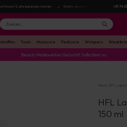
g v.a. €100 excl. BTW
Voor 16:00 besteld? Dezelfde werkdag verstuurd
+31 74 2
istoffen
Tools
Manicure
Pedicure
Wimpers
Wenkbra
Beauty Medewerker Gezocht!
Solliciteer nu
Merk:
HFL Labor
HFL La
150 ml