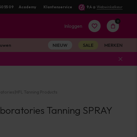
50 55 09
Academy
Klantenservice
9,4
@
Webwinkelkeur
0
Inloggen
uwen
NIEUW
SALE
MERKEN
Account
aanmaken
atories
|
HFL Tanning Products
Account
boratories Tanning SPRAY
aanmaken