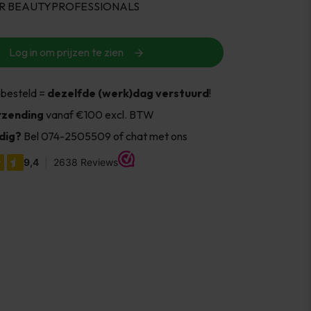
R BEAUTYPROFESSIONALS
Log in om prijzen te zien
 besteld =
dezelfde (werk)dag verstuurd
!
rzending
vanaf €100 excl. BTW
dig?
Bel 074-2505509 of chat met ons