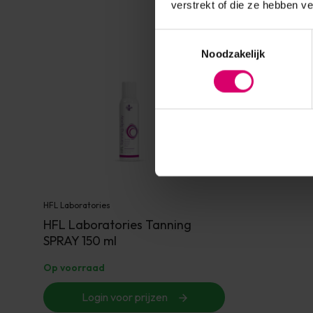
verstrekt of die ze hebben v
Toestemmingsselectie
Noodzakelijk
HFL Laboratories
HFL Laboratories Tanning
SPRAY 150 ml
Op voorraad
Login voor prijzen