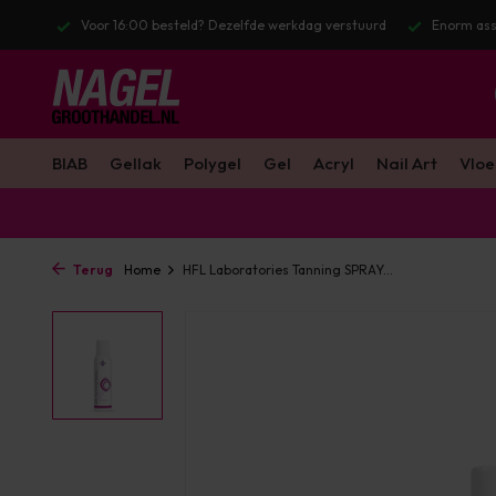
stuurd
Enorm assortiment & alle bekende merken
Gratis verzendin
BIAB
Gellak
Polygel
Gel
Acryl
Nail Art
Vloe
Terug
Home
HFL Laboratories Tanning SPRAY...