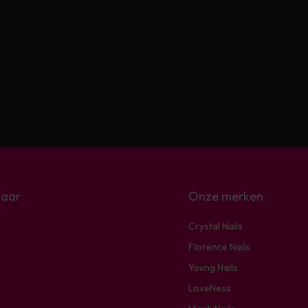
naar
Onze merken
Crystal Nails
Florence Nails
Young Nails
LoveNess