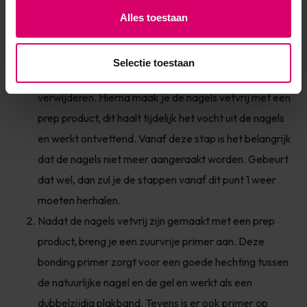
nagel met een curette of met een cuticle/ pro pusher.
Alles toestaan
Gaat dat lastig, dan kun je ervoor kunnen kiezen om
een cuticle remover te gebruiken, om zo de velletjes
Selectie toestaan
die op de nagelplaat zitten, makkelijker te kunnen
verwijderen. Hierna maak je de nagels vetvrij met een
prep product, dit haalt tijdelijk het vocht uit de nagels
en werkt ontvettend. Vanaf deze stap is het belangrijk
dat de nagels niet meer aangeraakt worden. Gebeurt
dat wel, dan zul je de stappen vanaf dit punt 1 weer
moeten herhalen.
Nadat de nagels vetvrij zijn gemaakt met een prep
product, breng je een zuurvrije primer aan. Deze
bonding primer zorgt voor een goede hechting tussen
de natuurlijke nagel en de gel en werkt als een
dubbelzijdig plakband. Tevens is er ook primer op