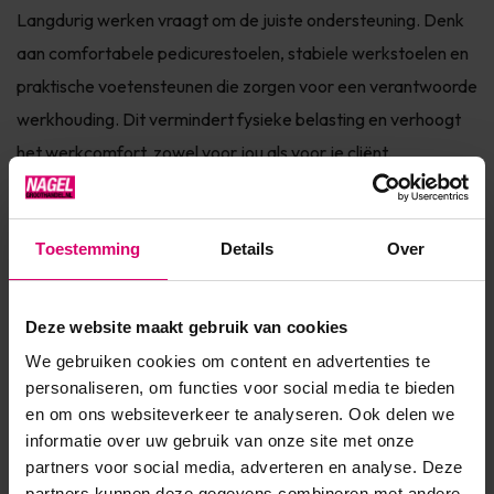
Langdurig werken vraagt om de juiste ondersteuning. Denk
aan comfortabele pedicurestoelen, stabiele werkstoelen en
praktische voetensteunen die zorgen voor een verantwoorde
werkhouding. Dit vermindert fysieke belasting en verhoogt
het werkcomfort, zowel voor jou als voor je cliënt.
Een efficiënte en overzichtelijke werkplek
Met instrumententafels, trolleys en slimme
Toestemming
Details
Over
opbergoplossingen houd je al je materialen binnen
handbereik. Een goed georganiseerde werkplek bespaart
Deze website maakt gebruik van cookies
tijd, voorkomt onnodige handelingen en draagt bij aan een
professionele uitstraling van je praktijk.
We gebruiken cookies om content en advertenties te
personaliseren, om functies voor social media te bieden
Optimale verlichting en zicht
en om ons websiteverkeer te analyseren. Ook delen we
Goede verlichting is essentieel voor nauwkeurig
informatie over uw gebruik van onze site met onze
partners voor social media, adverteren en analyse. Deze
pedicurewerk. In deze categorie vind je loeplampen en
partners kunnen deze gegevens combineren met andere