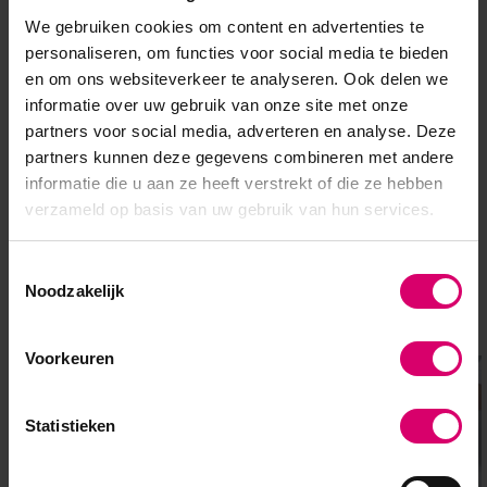
Swann Morton Mesjes Niet
We gebruiken cookies om content en advertenties te
Steriel Nr. 15 Blauw - 100
personaliseren, om functies voor social media te bieden
stuks
en om ons websiteverkeer te analyseren. Ook delen we
Op voorraad
informatie over uw gebruik van onze site met onze
14,25
partners voor social media, adverteren en analyse. Deze
excl. btw
partners kunnen deze gegevens combineren met andere
informatie die u aan ze heeft verstrekt of die ze hebben
verzameld op basis van uw gebruik van hun services.
Toestemmingsselectie
Noodzakelijk
Overige categorieën in Pedicure
Voorkeuren
Statistieken