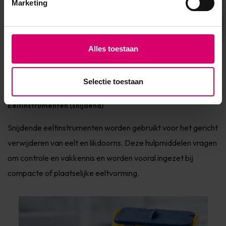
Marketing
Alles toestaan
Voetverzorging Merken voor
Desinfectie & Reiniging
Pedicures
Selectie toestaan
Eeltinstrumenten (snijdend)
Snijdende eeltinstrumenten worden gebruikt voor het gericht
verwijderen van eelt en likdoorns. Deze hulpmiddelen vragen
om controle en vakkennis en worden vooral ingezet bij
compacte of plaatselijke eeltvorming.