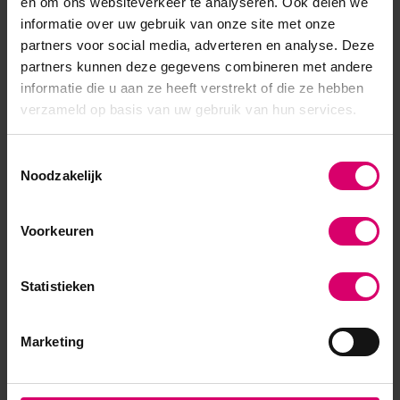
en om ons websiteverkeer te analyseren. Ook delen we
informatie over uw gebruik van onze site met onze
het
plaatsen van nail art decoraties
partners voor social media, adverteren en analyse. Deze
partners kunnen deze gegevens combineren met andere
het oppakken van
steentjes of embellishments
informatie die u aan ze heeft verstrekt of die ze hebben
verzameld op basis van uw gebruik van hun services.
het positioneren van
folie of kleine nail art
elementen
Toestemmingsselectie
Noodzakelijk
Daarnaast worden pincetten ook veel gebruikt in andere
beautybehandelingen. In
wimpersalons
zijn tweezers
Voorkeuren
bijvoorbeeld essentieel bij het
plaatsen van
wimperextensions
, waarbij individuele wimpers
Statistieken
nauwkeurig worden opgepakt en geplaatst.
Ook bij
wenkbrauwbehandelingen
worden pincetten
Marketing
gebruikt voor het
ontharen van wenkbrauwen
en het
verwijderen van ongewenste haartjes.