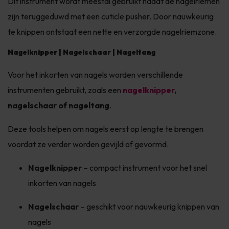
Dit instrument wordt meestal gebruikt nadat de nagelriemen
zijn teruggeduwd met een cuticle pusher. Door nauwkeurig
te knippen ontstaat een nette en verzorgde nagelriemzone.
Nagelknipper | Nagelschaar | Nageltang
Voor het inkorten van nagels worden verschillende
instrumenten gebruikt, zoals een
nagelknipper
,
nagelschaar of nageltang
.
Deze tools helpen om nagels eerst op lengte te brengen
voordat ze verder worden gevijld of gevormd.
Nagelknipper
– compact instrument voor het snel
inkorten van nagels
Nagelschaar
– geschikt voor nauwkeurig knippen van
nagels