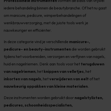
Professionele instrumenten
vormen de basis van vrijwel
iedere behandeling binnen de beautybranche. Of het nu gaat
om manicure, pedicure, wimperbehandelingen of
wenkbrauwverzorging, met de juiste tools werk je
nauwkeuriger en efficiënter.
In deze categorie vind je verschillende
manicure-,
pedicure- en beauty-instrumenten
die worden gebruikt
tijdens het voorbereiden, verzorgen en verfijnen van nagels,
huid en nagelriemen. Denk aan tools voor het
terugduwen
van nagelriemen
, het
knippen van velletjes
, het
inkorten van nagels
, het
verwijderen van eelt
of het
nauwkeurig oppakken van kleine materialen
.
Deze instrumenten worden gebruikt door
nagelstylisten,
pedicures, schoonheidsspecialisten,