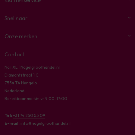
Klantenservice
Snel naar
Onze merken
Contact
Nail XL | Nagelgroothandel.nl
Diamantstraat 1 C
7554 TA Hengelo
Nederland
Bereikbaar ma t/m vr 9:00-17:00
Tel:
+31 74 250 55 09
E-mail:
info@nagelgroothandel.nl