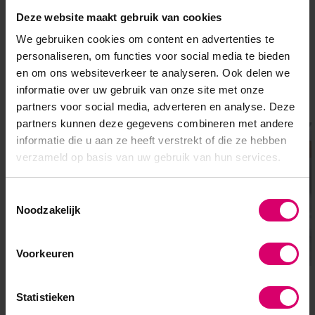
Deze website maakt gebruik van cookies
Login voor prijzen
Login voor prijzen
We gebruiken cookies om content en advertenties te
personaliseren, om functies voor social media te bieden
en om ons websiteverkeer te analyseren. Ook delen we
informatie over uw gebruik van onze site met onze
Overige categorieën in Pedicure
partners voor social media, adverteren en analyse. Deze
partners kunnen deze gegevens combineren met andere
informatie die u aan ze heeft verstrekt of die ze hebben
verzameld op basis van uw gebruik van hun services.
Toestemmingsselectie
Noodzakelijk
Voorkeuren
Voetverzorging Merken voor
Desinfectie & Reiniging
Statistieken
Pedicures