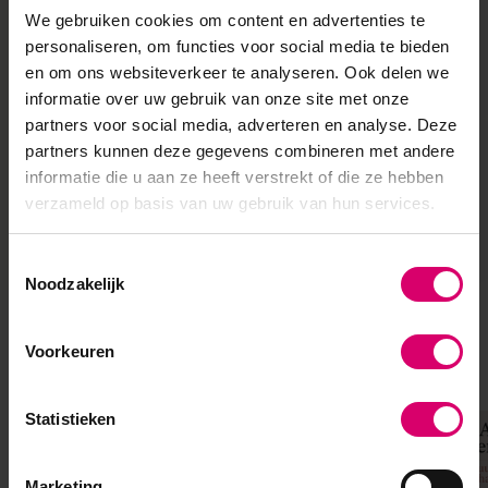
We gebruiken cookies om content en advertenties te
Klanten werven als nagelstyliste
personaliseren, om functies voor social media te bieden
Lees meer
en om ons websiteverkeer te analyseren. Ook delen we
informatie over uw gebruik van onze site met onze
partners voor social media, adverteren en analyse. Deze
20 juni 2026
partners kunnen deze gegevens combineren met andere
informatie die u aan ze heeft verstrekt of die ze hebben
Is BIAB slecht voor je nagels of gezondheid?
verzameld op basis van uw gebruik van hun services.
Lees meer
Toestemmingsselectie
Noodzakelijk
Meer blog artikelen
Voorkeuren
Statistieken
Marketing