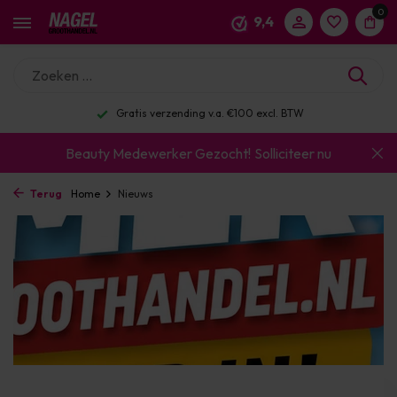
0
9,4
Gratis verzending v.a. €100 excl. BTW
Beauty Medewerker Gezocht!
Solliciteer nu
Terug
Home
Nieuws