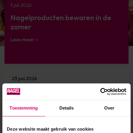
5 juli 2026
Nagelproducten bewaren in de
zomer
Lees meer
23 juni 2026
Cat Eye nagels: dé nageltrend van zomer 2026 |
Inspiratie & tips
Lees meer
Toestemming
Details
Over
23 juni 2026
Deze website maakt gebruik van cookies