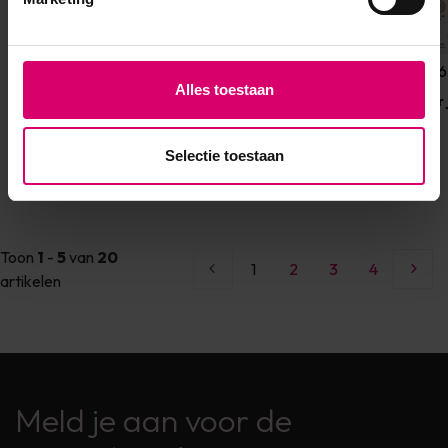
18 March 2026
23 March 2026
29 May 2026
Alles toestaan
CI 77820 verbod
Wat zijn gel nagels?
Hoe verwijder 
vanaf 1 mei 2026:
nagels?
wat betekent dit?
Selectie toestaan
Toon
1
-
5
van
20
1
2
3
4
artikelen
Meld je aan voor de