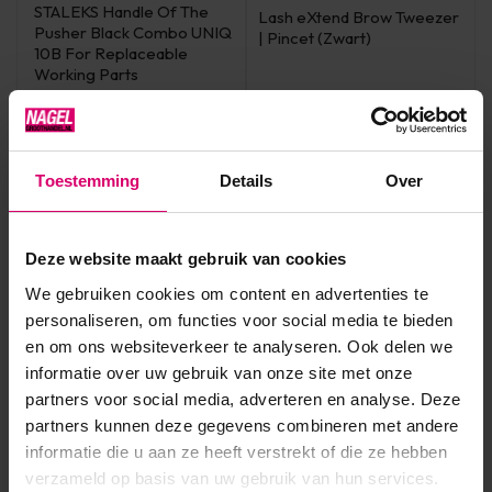
STALEKS Handle Of The
Lash eXtend Brow Tweezer
Pusher Black Combo UNIQ
| Pincet (Zwart)
10B For Replaceable
Working Parts
Op voorraad
Op voorraad
2,50
14,95
excl. btw
excl. btw
Toestemming
Details
Over
Deze website maakt gebruik van cookies
We gebruiken cookies om content en advertenties te
personaliseren, om functies voor social media te bieden
en om ons websiteverkeer te analyseren. Ook delen we
informatie over uw gebruik van onze site met onze
partners voor social media, adverteren en analyse. Deze
partners kunnen deze gegevens combineren met andere
informatie die u aan ze heeft verstrekt of die ze hebben
Blink Lashes
verzameld op basis van uw gebruik van hun services.