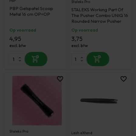
PBP
Staleks Pro
PBP Gelspatel Scoop
STALEKS Working Part Of
Metal 16 cm OP=OP
The Pusher Combo UNIQ 16
Rounded Narrow Pusher
Op voorraad
Op voorraad
4,95
3,75
excl. btw
excl. btw
Staleks Pro
Lash eXtend