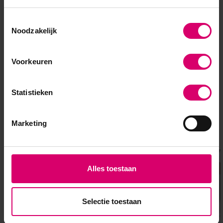
Pure Brows Brow Tweezer
| Pincet Schuin (Zilver)
Toestemmingsselectie
Op voorraad
Noodzakelijk
9,95
excl. btw
Voorkeuren
Statistieken
Marketing
Overige categorieën in Pedicure
Alles toestaan
Selectie toestaan