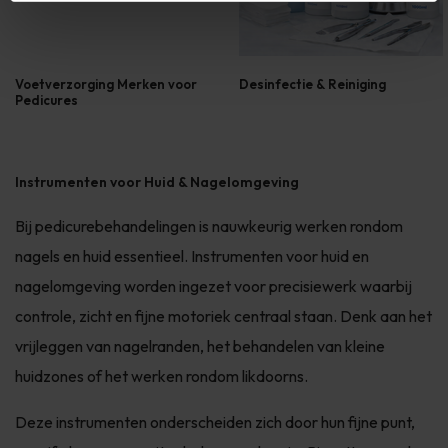
Voetverzorging Merken voor
Desinfectie & Reiniging
Pedicures
Instrumenten voor Huid & Nagelomgeving
Bij pedicurebehandelingen is nauwkeurig werken rondom
nagels en huid essentieel. Instrumenten voor huid en
nagelomgeving worden ingezet voor precisiewerk waarbij
controle, zicht en fijne motoriek centraal staan. Denk aan het
vrijleggen van nagelranden, het behandelen van kleine
huidzones of het werken rondom likdoorns.
Deze instrumenten onderscheiden zich door hun fijne punt,