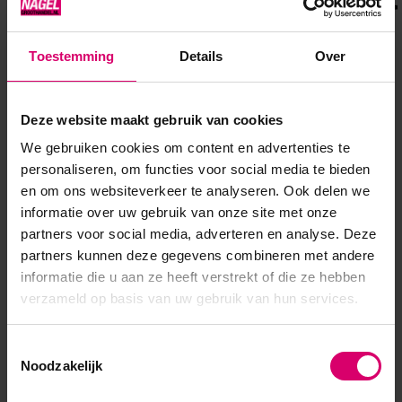
Toestemming
Details
Over
Crystal Nails
Florence Beauty and Nails
Deze website maakt gebruik van cookies
We gebruiken cookies om content en advertenties te
personaliseren, om functies voor social media te bieden
Mykored
en om ons websiteverkeer te analyseren. Ook delen we
informatie over uw gebruik van onze site met onze
Mykored
is een gespecialiseerde voetverzorgingslijn die
partners voor social media, adverteren en analyse. Deze
zich richt op de
hygiënische verzorging en bescherming
partners kunnen deze gegevens combineren met andere
van huid en nagels
, met extra aandacht voor de
informatie die u aan ze heeft verstrekt of die ze hebben
teennagels
,
nagelomgeving
en de
ruimtes tussen de
verzameld op basis van uw gebruik van hun services.
tenen
—precies de plekken waar vocht, warmte en wrijving
Toestemmingsselectie
samenkomen en waar voetproblemen vaak beginnen. Binnen
Noodzakelijk
professionele pedicure- en salonomgevingen én voor