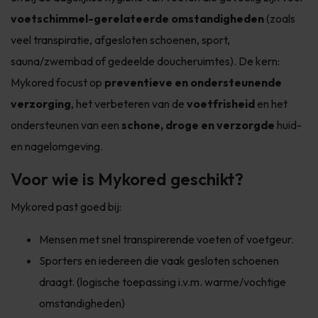
voetschimmel-gerelateerde omstandigheden
(zoals
veel transpiratie, afgesloten schoenen, sport,
sauna/zwembad of gedeelde doucheruimtes). De kern:
Mykored focust op
preventieve en ondersteunende
verzorging
, het verbeteren van de
voetfrisheid
en het
ondersteunen van een
schone, droge en verzorgde
huid-
en nagelomgeving.
Voor wie is Mykored geschikt?
Mykored past goed bij:
Mensen met snel transpirerende voeten of voetgeur.
Sporters en iedereen die vaak gesloten schoenen
draagt. (logische toepassing i.v.m. warme/vochtige
omstandigheden)