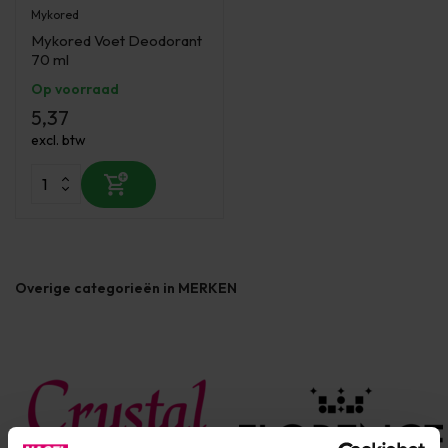
Mykored
Mykored Voet Deodorant
70 ml
Op voorraad
5,37
excl. btw
Overige categorieën in MERKEN