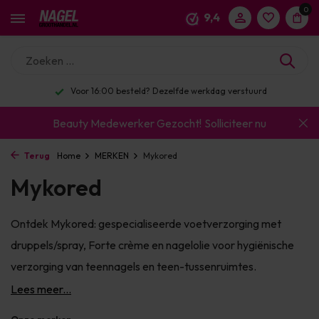
0
9,4
Enorm assortiment & alle bekende merken
Beauty Medewerker Gezocht!
Solliciteer nu
Terug
Home
MERKEN
Mykored
Mykored
Ontdek Mykored: gespecialiseerde voetverzorging met
druppels/spray, Forte crème en nagelolie voor hygiënische
verzorging van teennagels en teen-tussenruimtes.
Lees meer...