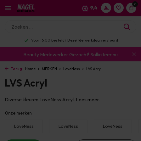
0
9,4
Enorm assortiment & alle bekende merken
Beauty Medewerker Gezocht!
Solliciteer nu
Terug
Home
MERKEN
LoveNess
LVS Acryl
LVS Acryl
Diverse kleuren LoveNess Acryl.
Lees meer...
Onze merken
LoveNess
LoveNess
LoveNess