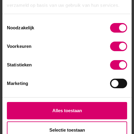
verzameld op basis van uw gebruik van hun services.
Toestemmingsselectie
Noodzakelijk
Voorkeuren
Statistieken
LoveNess
Marketing
LoveNess X-treme White
Acrylic Powder by #LVS
Op voorraad
3,95
Alles toestaan
excl. btw
Selectie toestaan