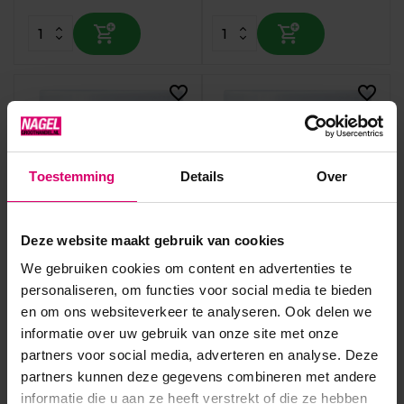
Toestemming
Details
Over
Deze website maakt gebruik van cookies
LoveNess
LoveNess
We gebruiken cookies om content en advertenties te
LoveNess Cover Blankety
LoveNess Cover Sparkling
Acrylic Powder by #LVS
personaliseren, om functies voor social media te bieden
Beige Acrylic Powder by
#LVS
en om ons websiteverkeer te analyseren. Ook delen we
informatie over uw gebruik van onze site met onze
Op voorraad
Op voorraad
partners voor social media, adverteren en analyse. Deze
9,95
9,95
partners kunnen deze gegevens combineren met andere
excl. btw
excl. btw
informatie die u aan ze heeft verstrekt of die ze hebben