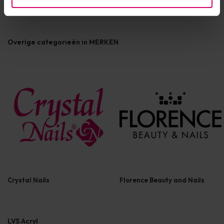
Overige categorieën in MERKEN
Crystal Nails
Florence Beauty and Nails
LVS Acryl