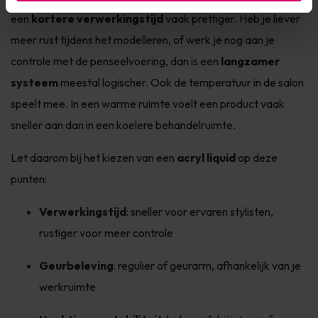
een
kortere verwerkingstijd
vaak prettiger. Heb je liever
meer rust tijdens het modelleren, of werk je nog aan je
controle met de penseelvoering, dan is een
langzamer
systeem
meestal logischer. Ook de temperatuur in de salon
speelt mee. In een warme ruimte voelt een product vaak
sneller aan dan in een koelere behandelruimte.
Let daarom bij het kiezen van een
acryl liquid
op deze
punten:
Verwerkingstijd
: sneller voor ervaren stylisten,
rustiger voor meer controle
Geurbeleving
: regulier of geurarm, afhankelijk van je
werkruimte