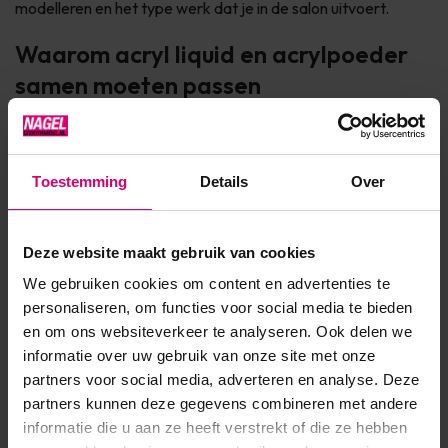
modelleren en het type werk dat je in de salon uitvoert.
Waarom acryl liquid en acrylpoeder
samen moeten passen
Een punt dat vaak wordt onderschat, is de combinatie tussen
liquid en poeder. Fabrikanten stemmen hun systemen op
Toestemming
Details
Over
elkaar af. Dat betekent dat een
acryl liquid en
acrylpoeder van hetzelfde merk
samen zijn ontwikkeld
om optimaal te reageren.
Deze website maakt gebruik van cookies
We gebruiken cookies om content en advertenties te
Werk je met verschillende merken door elkaar, dan kan dat
personaliseren, om functies voor social media te bieden
invloed hebben op:
en om ons websiteverkeer te analyseren. Ook delen we
informatie over uw gebruik van onze site met onze
Hechting
van het product op de nagel
partners voor social media, adverteren en analyse. Deze
partners kunnen deze gegevens combineren met andere
Verwerkingstijd
en controle tijdens het modelleren
informatie die u aan ze heeft verstrekt of die ze hebben