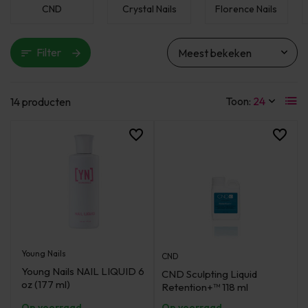
CND
Crystal Nails
Florence Nails
Filter
Toon:
14 producten
Young Nails
CND
Young Nails NAIL LIQUID 6
CND Sculpting Liquid
oz (177 ml)
Retention+™ 118 ml
Op voorraad
Op voorraad