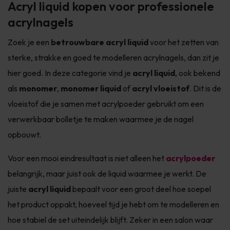
Acryl liquid kopen voor professionele
acrylnagels
Zoek je een
betrouwbare acryl liquid
voor het zetten van
sterke, strakke en goed te modelleren acrylnagels, dan zit je
hier goed. In deze categorie vind je
acryl liquid
, ook bekend
als
monomer
,
monomer liquid
of
acryl vloeistof
. Dit is de
vloeistof die je samen met acrylpoeder gebruikt om een
verwerkbaar bolletje te maken waarmee je de nagel
opbouwt.
Voor een mooi eindresultaat is niet alleen het
acrylpoeder
belangrijk, maar juist ook de liquid waarmee je werkt. De
juiste
acryl liquid
bepaalt voor een groot deel hoe soepel
het product oppakt, hoeveel tijd je hebt om te modelleren en
hoe stabiel de set uiteindelijk blijft. Zeker in een salon waar