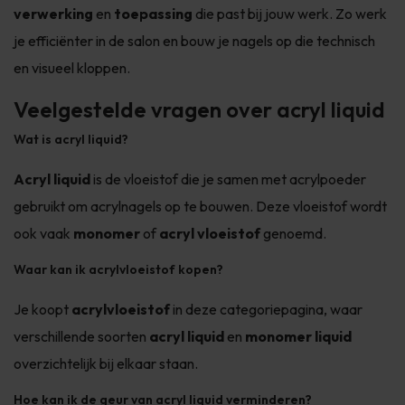
verwerking
en
toepassing
die past bij jouw werk. Zo werk
je efficiënter in de salon en bouw je nagels op die technisch
en visueel kloppen.
Veelgestelde vragen over acryl liquid
Wat is acryl liquid?
Acryl liquid
is de vloeistof die je samen met acrylpoeder
gebruikt om acrylnagels op te bouwen. Deze vloeistof wordt
ook vaak
monomer
of
acryl vloeistof
genoemd.
Waar kan ik acrylvloeistof kopen?
Je koopt
acrylvloeistof
in deze categoriepagina, waar
verschillende soorten
acryl liquid
en
monomer liquid
overzichtelijk bij elkaar staan.
Hoe kan ik de geur van acryl liquid verminderen?