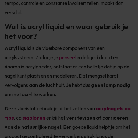
tempo, controle en constante kwaliteit tellen, maakt dat
verschil.
Wat is acryl liquid en waar gebruik je
het voor?
Acryl liquid
is de vloeibare component van een
acrylsysteem. Zodra je je
penseel
in de liquid doopt en
daarna in acrylpoeder, ontstaat er een bolletje dat je op de
nagel kunt plaatsen en modelleren. Dat mengsel hardt
vervolgens
aan de lucht
uit. Je hebt dus
geen lamp nodig
om met acryl te werken.
Deze vloeistof gebruik je bij het zetten van
acrylnagels op
tips
, op
sjablonen
en bij het
verstevigen of corrigeren
van de natuurlijke nagel
. Een goede liquid helpt je om het
product gecontroleerd te verwerken, strak langs de