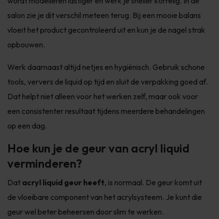
wordt modelleren lastiger en werk je sneller korrelig. In de
salon zie je dit verschil meteen terug. Bij een mooie balans
vloeit het product gecontroleerd uit en kun je de nagel strak
opbouwen.
Werk daarnaast altijd netjes en hygiënisch. Gebruik schone
tools, ververs de liquid op tijd en sluit de verpakking goed af.
Dat helpt niet alleen voor het werken zelf, maar ook voor
een consistenter resultaat tijdens meerdere behandelingen
op een dag.
Hoe kun je de geur van acryl liquid
verminderen?
Dat
acryl liquid geur heeft
, is normaal. De geur komt uit
de vloeibare component van het acrylsysteem. Je kunt die
geur wel beter beheersen door slim te werken.