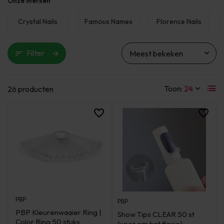
Onze merken
Crystal Nails
Famous Names
Florence Nails
Filter
Toon:
26 producten
PBP
PBP
PBP Kleurenwaaier Ring |
Show Tips CLEAR 50 st
Color Ring 50 stuks
(voor om het flesje)