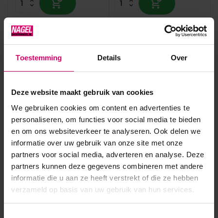
Toestemming
Details
Over
Deze website maakt gebruik van cookies
We gebruiken cookies om content en advertenties te
personaliseren, om functies voor social media te bieden
PBP
Crystal Nails
en om ons websiteverkeer te analyseren. Ook delen we
PBP Demo Plate Oval |
Crystal Nails Mixing Palette
Mixing Palette Pink
informatie over uw gebruik van onze site met onze
partners voor social media, adverteren en analyse. Deze
Op voorraad
Op voorraad
partners kunnen deze gegevens combineren met andere
5,95
14,15
informatie die u aan ze heeft verstrekt of die ze hebben
excl. btw
excl. btw
verzameld op basis van uw gebruik van hun services.
Toestemmingsselectie