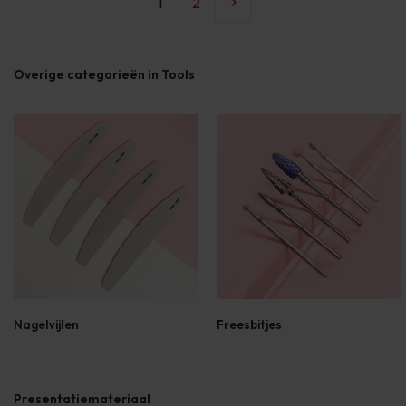
1
2
Overige categorieën in Tools
Nagelvijlen
Freesbitjes
Presentatiemateriaal