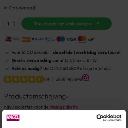
Op voorraad
Toevoegen aan winkelwagen
Voor 16:00 besteld =
dezelfde (werk)dag verstuurd
!
Gratis verzending
vanaf €100 excl. BTW
Advies nodig?
Bel 074-2505509 of chat met ons
Productomschrijving
navul pallettes voor de
mixing pallette