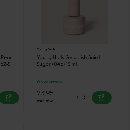
Young Nails
h Peach
Young Nails Gelpolish Saint
362-S
Sugar (046) 15 ml
Op voorraad
23,95
excl. btw