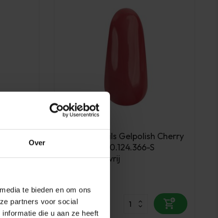
Florence Nails
 Citrus
Florence Nails Gelpolish Cherry
Over
-S
Pop 10 ml 100.124.366-S
TPO/HEMA vrij
Op voorraad
 media te bieden en om ons
15,00
ze partners voor social
excl. btw
nformatie die u aan ze heeft