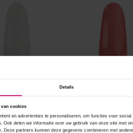
ils
Florence Nails
 Nails Gelpolish
Florence Nails Gelpolish
Details
 Frost 10 ml
Twist 10 ml 100.124.364
.359-S TPO/HEMA vrij
TPO/HEMA vrij
 van cookies
aad
Op voorraad
ent en advertenties te personaliseren, om functies voor social
15,00
. Ook delen we informatie over uw gebruik van onze site met on
excl. btw
e. Deze partners kunnen deze gegevens combineren met andere i