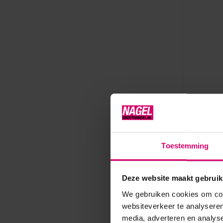
Florence Na
Florence
Toestemming
Coconut
100.124
Deze website maakt gebruik
Op voorr
We gebruiken cookies om cont
15,00
websiteverkeer te analyseren
excl. btw
media, adverteren en analys