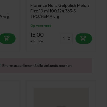
Florence Nails Gelpolish Melon
Fizz 10 ml 100.124.363-S
 vrij
TPO/HEMA vrij
Op voorraad
15,00
excl. btw
Gratis verzending v.a. €100 excl. BTW
Vo