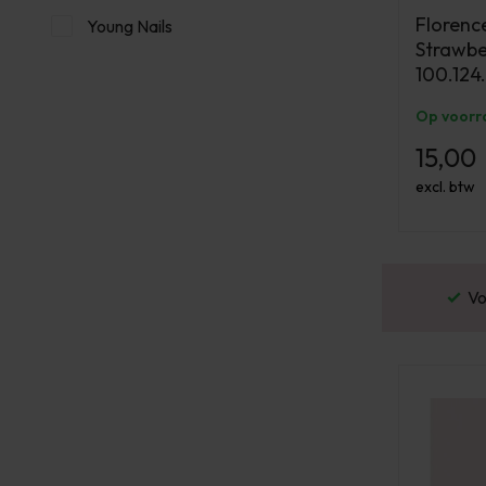
Florence
Young Nails
Strawbe
100.124
Op voorr
15,00
excl. btw
or 16:00 besteld? Dezelfde werkdag verstuurd