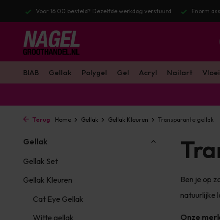
stuurd
Enorm assortiment & alle bekende merken
Gratis verzendin
BIAB
Gellak
Polygel
Gel
Acryl
Nailart
Vloei
Terug
Home
Gellak
Gellak Kleuren
Transparante gellak
Tra
Gellak
Gellak Set
Ben je op z
Gellak Kleuren
natuurlijke 
Cat Eye Gellak
Onze mer
Witte gellak