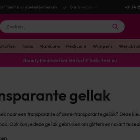
g v.a. €100 excl. BTW
Voor 16:00 besteld? Dezelfde werkdag verstuurd
+31 74 2
stoffen
Tools
Manicure
Pedicure
Wimpers
Wenkbra
Beauty Medewerker Gezocht!
Solliciteer nu
nsparante gellak
oek naar een transparante of semi-transparante gellak? Deze kleur
look. Ook kun je deze gellak gebruiken om glitters en nailart te se
ken