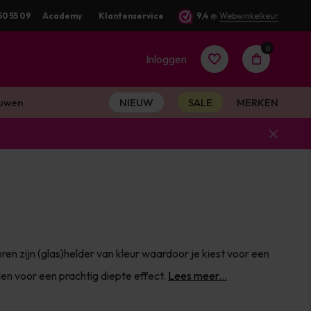
50 55 09
Academy
Klantenservice
9,4
@
Webwinkelkeur
0
Inloggen
uwen
NIEUW
SALE
MERKEN
Account
aanmaken
Account
en zijn (glas)helder van kleur waardoor je kiest voor een
aanmaken
alen voor een prachtig diepte effect.
Lees meer...