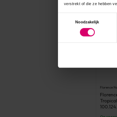
verstrekt of die ze hebben v
Toestemmingsselectie
Noodzakelijk
Florence Na
Florence
Tropica
100.124
Op voorr