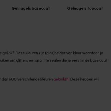
Gelnagels basecoat
Gelnagels topcoat
 gellak? Deze kleuren zijn (glas)helder van kleur waardoor je
iken om glitters en nailart te sealen die je eerst in de base coat
er dan 600 verschillende kleuren
gelpolish
. Deze hebben wij