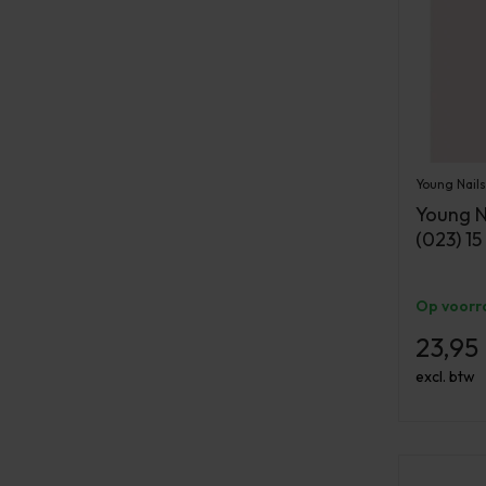
Young Nails
Young Na
(023) 15
Op voorr
23,95
excl. btw