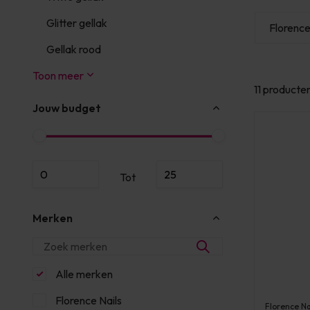
Glitter gellak
s
Florence Nails
Young Nails
Florence
Gellak rood
Toon meer
11 producte
Jouw budget
Tot
Merken
Alle merken
Florence Nails
Florence Na