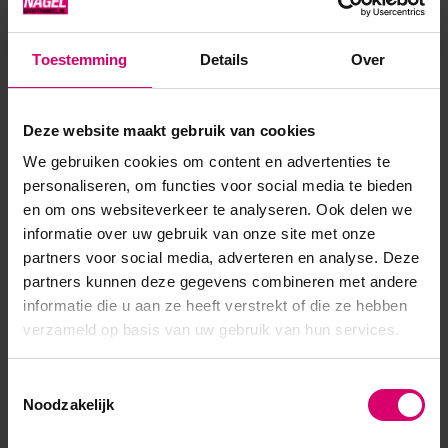
als nagellak, maar met de duurzaamheid van gel. ✔ TPO-
vrij✔ Veel kleuren al in 1 laag dekkend✔ Hoge kwaliteit &
Toestemming
Details
Over
pigmentatie ✔ Vegan & afweekbaar✔ Meer dan +180
kleuren & effecten✔ Kies hier jouw topcoats voor d...
Deze website maakt gebruik van cookies
Toon meer
We gebruiken cookies om content en advertenties te
personaliseren, om functies voor social media te bieden
en om ons websiteverkeer te analyseren. Ook delen we
informatie over uw gebruik van onze site met onze
partners voor social media, adverteren en analyse. Deze
partners kunnen deze gegevens combineren met andere
informatie die u aan ze heeft verstrekt of die ze hebben
verzameld op basis van uw gebruik van hun services.
Toestemmingsselectie
Noodzakelijk