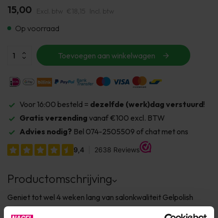
15,00
Excl. btw
€18,15
Incl. btw
Op voorraad
Toevoegen aan winkelwagen
Voor 16:00 besteld =
dezelfde (werk)dag verstuurd
!
Gratis verzending
vanaf €100 excl. BTW
Advies nodig?
Bel 074-2505509 of chat met ons
Productomschrijving
Geniet tot wel 4 weken lang van salonkwaliteit Gelpolish
nagels met een perfecte dekking. Eenvoudig aan te brengen