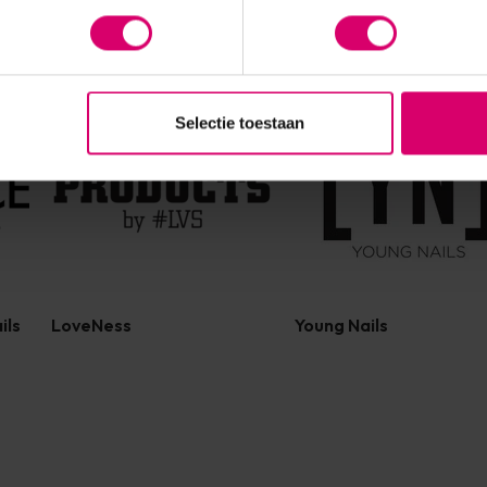
Selectie toestaan
ils
LoveNess
Young Nails