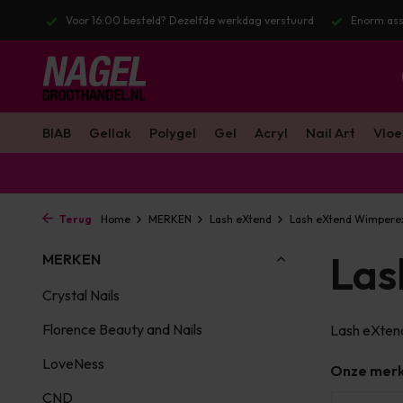
stuurd
Enorm assortiment & alle bekende merken
Gratis verzendin
BIAB
Gellak
Polygel
Gel
Acryl
Nail Art
Vloe
Terug
Home
MERKEN
Lash eXtend
Lash eXtend Wimpere
Las
MERKEN
Crystal Nails
Florence Beauty and Nails
Lash eXten
LoveNess
Onze mer
CND