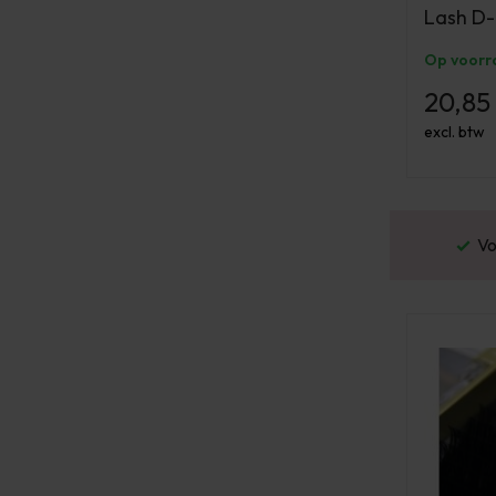
Lash D-
Op voorr
20,85
excl. btw
or 16:00 besteld? Dezelfde werkdag verstuurd