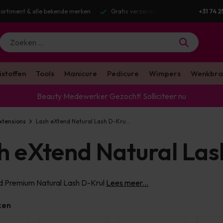
g v.a. €100 excl. BTW
Voor 16:00 besteld? Dezelfde werkdag verstuurd
+31 74 2
istoffen
Tools
Manicure
Pedicure
Wimpers
Wenkbra
Beauty Medewerker Gezocht!
Solliciteer nu
xtensions
Lash eXtend Natural Lash D-Kru...
h eXtend Natural Las
d Premium Natural Lash D-Krul
Lees meer...
ken