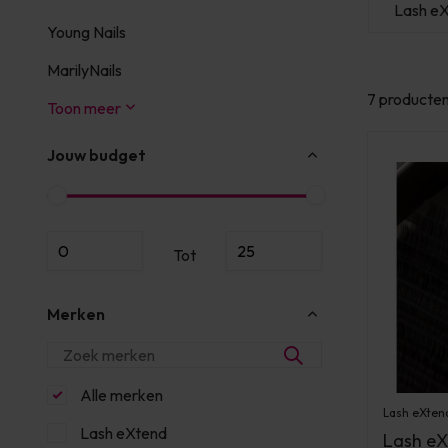
d
Lash eXtend
Lash eXtend
Lash e
Young Nails
MarilyNails
7 producte
Toon meer
Jouw budget
Tot
Merken
Alle merken
Lash eXten
Lash eXtend
Lash eX