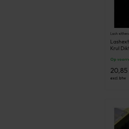
Lash eXten
Lashext
Krul Dik
Op voorr
20,85
excl. btw