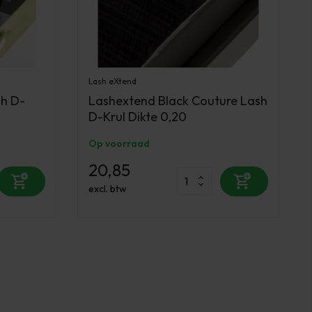
Lash eXtend
sh D-
Lashextend Black Couture Lash
D-Krul Dikte 0,20
Op voorraad
20,85
excl. btw