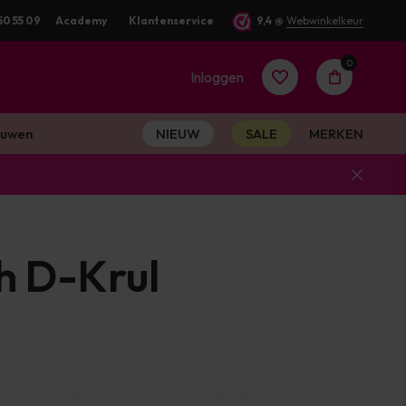
50 55 09
Academy
Klantenservice
9,4
@
Webwinkelkeur
0
Inloggen
uwen
NIEUW
SALE
MERKEN
Account
aanmaken
h D-Krul
Account
aanmaken