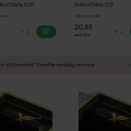
Krul Dikte 0,07
D-Krul Dikte 0,15
aad
Op voorraad
20,85
excl. btw
Enorm assortiment & alle bekende merken