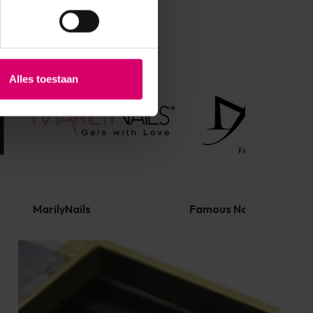
Alles toestaan
MarilyNails
Famous Names