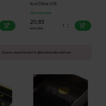
Krul Dikte 0,15
Op voorraad
20,85
excl. btw
Gratis verzending v.a. €100 excl. BTW
Vo