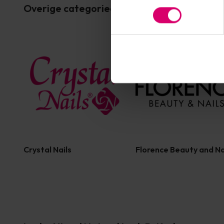
Overige categorieën in MERKEN
Crystal Nails
Florence Beauty and Na