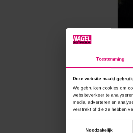
Lash eXten
Toestemming
Lashext
Krul Dik
Deze website maakt gebruik
Op voorr
We gebruiken cookies om cont
20,85
websiteverkeer te analyseren
excl. btw
media, adverteren en analys
verstrekt of die ze hebben v
Toestemmingsselectie
Noodzakelijk