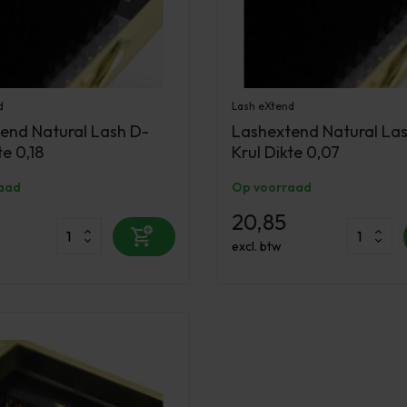
d
Lash eXtend
end Natural Lash D-
Lashextend Natural La
te 0,18
Krul Dikte 0,07
aad
Op voorraad
20,85
excl. btw