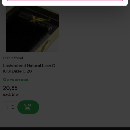
Lash eXtend
Lashextend Natural Lash D-
Krul Dikte 0,20
Op voorraad
20,85
excl. btw