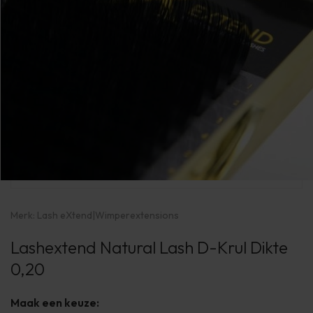
Merk:
Lash eXtend
|
Wimperextensions
Lashextend Natural Lash D-Krul Dikte
0,20
Maak een keuze: