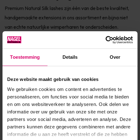
Premium Natural Silk lashes zijn één van de beste kwaliteit,
handgemaakte extensions in ons assortiment en bijna niet
van echte natuurlijke wimperharen te onderscheiden.
Kenmerkend voor deze soort is het dunner uitlopen van de
extension in de punt. Hierdoor is een eyeliner effect
gemakkelijker te creëren. De wimpers zijn erg flexibel en
Toestemming
Details
Over
zijdeza...
Toon meer
Deze website maakt gebruik van cookies
We gebruiken cookies om content en advertenties te
personaliseren, om functies voor social media te bieden
Product specificaties
en om ons websiteverkeer te analyseren. Ook delen we
informatie over uw gebruik van onze site met onze
Artikelnummer
31227
partners voor social media, adverteren en analyse. Deze
SKU
561156
partners kunnen deze gegevens combineren met andere
informatie die u aan ze heeft verstrekt of die ze hebben