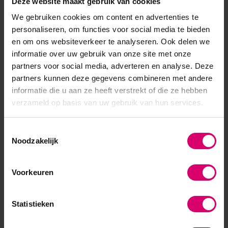
Deze website maakt gebruik van cookies
Crystal Nails 3 step
Crystal Nails 3 step
Crystalac 3SD2 Diva 8 ml
Crystalac 3S245 Hibiscus 8
We gebruiken cookies om content en advertenties te
TPO/HEMA vrij
ml TPO/HEMA vrij
personaliseren, om functies voor social media te bieden
Op voorraad
Op voorraad
en om ons websiteverkeer te analyseren. Ook delen we
16,00
16,00
informatie over uw gebruik van onze site met onze
excl. btw
excl. btw
partners voor social media, adverteren en analyse. Deze
partners kunnen deze gegevens combineren met andere
informatie die u aan ze heeft verstrekt of die ze hebben
verzameld op basis van uw gebruik van hun services.
Toestemmingsselectie
Noodzakelijk
Voorkeuren
Statistieken
Crystal Nails
Crystal Nails
Crystal Nails 3 step
Crystal Nails 3 step