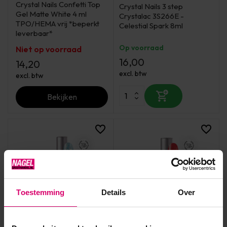
Crystal Nails Confetti Top
Crystal Nails 3 step
Gel Matte White 4 ml
Crystalac 3S266E -
TPO/HEMA vrij *beperkt
Celestial Spark 8ml
leverbaar*
Op voorraad
Niet op voorraad
16,00
14,20
excl. btw
excl. btw
Bekijken
Toestemming
Details
Over
Crystal Nails
Crystal Nails