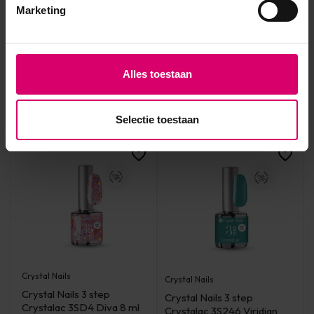
Crystalac 3S186 Rose
Crystalac 3S5 8 ml -
Marketing
Crystal 8 ml
TPO/HEMA vrij
Op voorraad
Op voorraad
16,00
16,00
Alles toestaan
excl. btw
excl. btw
Selectie toestaan
Crystal Nails
Crystal Nails
Crystal Nails 3 step
Crystal Nails 3 step
Crystalac 3SD4 Diva 8 ml
Crystalac 3S246 Viridian