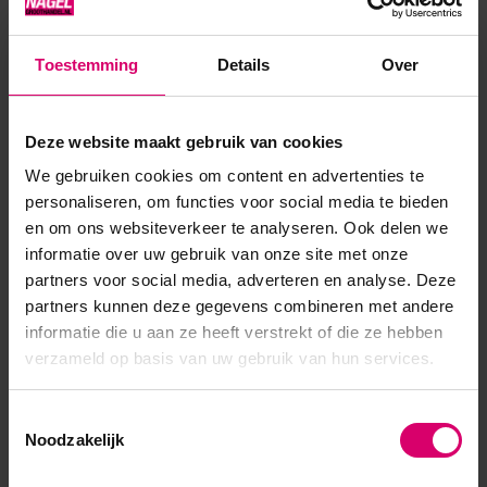
wereld van subtiele lichteffecten en elegante glans. De vier
tinten – Heavenly Glow, Rosy Radiance, Crystal Starlight en
Toestemming
Details
Over
Celestial Spark– zorgen met hun doorschijnende, stralende
textuur voor een natuurlijke maar bijzondere look. Van
zachte zijdeglans tot holografische glans en een rijk gl...
Deze website maakt gebruik van cookies
We gebruiken cookies om content en advertenties te
Toon meer
personaliseren, om functies voor social media te bieden
en om ons websiteverkeer te analyseren. Ook delen we
informatie over uw gebruik van onze site met onze
partners voor social media, adverteren en analyse. Deze
partners kunnen deze gegevens combineren met andere
informatie die u aan ze heeft verstrekt of die ze hebben
verzameld op basis van uw gebruik van hun services.
Toestemmingsselectie
Noodzakelijk