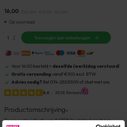
16,00
Excl. btw
€19,36
Incl. btw
Op voorraad
Toevoegen aan winkelwagen
Voor 16:00 besteld =
dezelfde (werk)dag verstuurd
!
Gratis verzending
vanaf €100 excl. BTW
Advies nodig?
Bel 074-2505509 of chat met ons
Productomschrijving
De nieuwste collectie van 3 STEP Crystalac brengt een