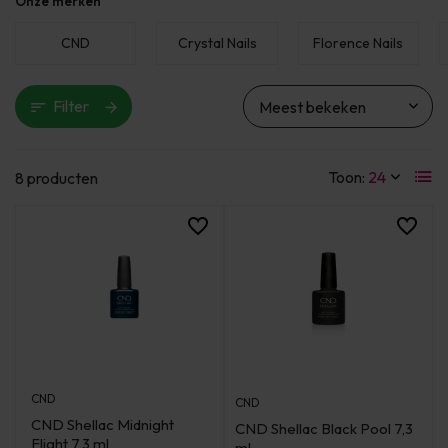
Onze merken
CND
Crystal Nails
Florence Nails
Filter
Toon:
8 producten
CND
CND
CND Shellac Midnight
CND Shellac Black Pool 7,3
Flight 7,3 ml
ml