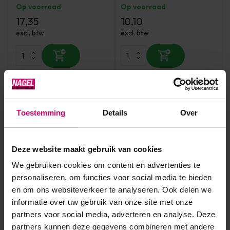
Op voorraad
Op voorraad
17,35
10,10
excl. btw
excl. btw
Toestemming
Details
Over
Deze website maakt gebruik van cookies
We gebruiken cookies om content en advertenties te
personaliseren, om functies voor social media te bieden
Florence Nails
Crystal Nails
en om ons websiteverkeer te analyseren. Ook delen we
Florence Nails Gelpolish
Crystal Nails 3 step
Black Bastard 100.124.231
informatie over uw gebruik van onze site met onze
Crystalac 3S50 8 ml
TPO/HEMA vrij
TPO/HEMA vrij
partners voor social media, adverteren en analyse. Deze
partners kunnen deze gegevens combineren met andere
Op voorraad
Op voorraad