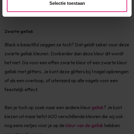
Selectie toestaan
Gelnagels primer
Gel cleanser
Zwarte gellak
Black is beautiful zeggen ze toch? Dat geldt zeker voor deze
zwarte gellak kleuren. Donkerder dan deze kleur dit wordt
het niet. Ga voor een effen zwarte kleur of een zwarte kleur
gellak met glitters. Je kunt deze glitters bij 1 nagel opbrengen
of als een overloop, of uiteraard op alle nagels voor een
feestelijk effect.
Ben je toch op zoek naar een andere kleur
gellak
? Je kunt
kiezen uit maar liefst 600 verschillende kleuren die wij ook
nog eens netjes voor je op de
kleur van de gellak
hebben