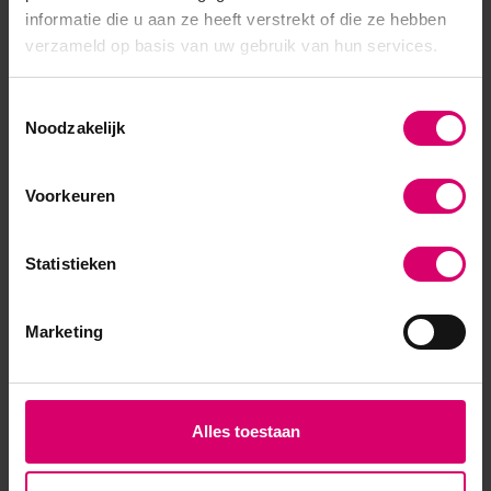
informatie die u aan ze heeft verstrekt of die ze hebben
15,00
16,00
verzameld op basis van uw gebruik van hun services.
excl. btw
excl. btw
Toestemmingsselectie
Noodzakelijk
Voorkeuren
Overige categorieën in Gellak
Statistieken
Marketing
Alles toestaan