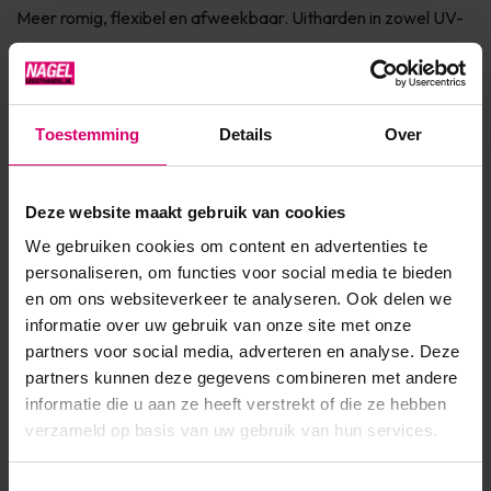
Meer romig, flexibel en afweekbaar. Uitharden in zowel UV-
of LED lamp.Uitharden: in UV-lamp gedurende 2-3 minuten,
LED in 1-2 minuten. Te gebruiken op zowel kunstnagels als
natuurlijk...
Toestemming
Details
Over
Toon meer
Deze website maakt gebruik van cookies
Product specificaties
We gebruiken cookies om content en advertenties te
personaliseren, om functies voor social media te bieden
Artikelnummer
40988
en om ons websiteverkeer te analyseren. Ook delen we
informatie over uw gebruik van onze site met onze
SKU
569868
partners voor social media, adverteren en analyse. Deze
partners kunnen deze gegevens combineren met andere
informatie die u aan ze heeft verstrekt of die ze hebben
verzameld op basis van uw gebruik van hun services.
Toestemmingsselectie