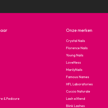
naar
Onze merken
Crystal Nails
Florence Nails
Young Nails
LoveNess
MarilyNails
Famous Names
HFL Laboratories
Cuccio Naturale
re & Pedicure
Lash eXtend
Blink Lashes