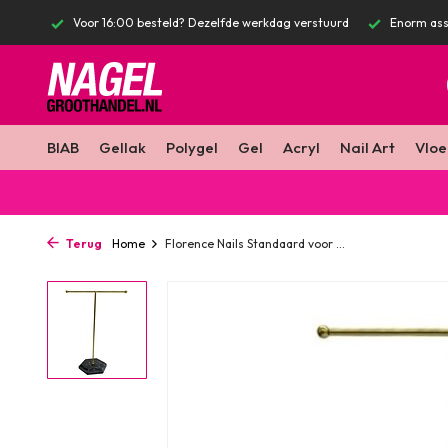
stuurd
Enorm assortiment & alle bekende merken
Gratis verzendin
BIAB
Gellak
Polygel
Gel
Acryl
Nail Art
Vloe
Terug
Home
Florence Nails Standaard voor ...