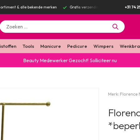
g v.a. €100 excl. BTW
Voor 16:00 besteld? Dezelfde werkdag verstuurd
+31 74 2
istoffen
Tools
Manicure
Pedicure
Wimpers
Wenkbra
Beauty Medewerker Gezocht!
Solliciteer nu
Merk:
Florence N
Florenc
*beper