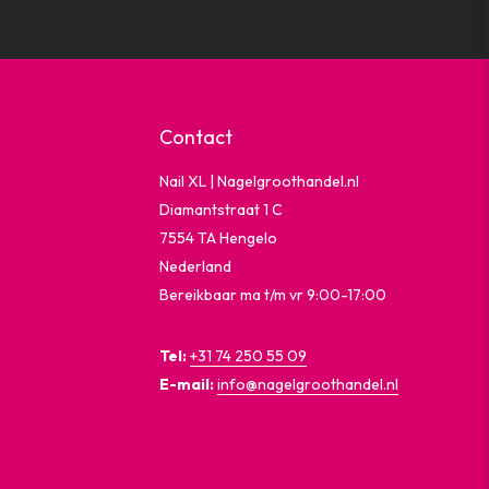
Contact
Nail XL | Nagelgroothandel.nl
Diamantstraat 1 C
7554 TA Hengelo
Nederland
Bereikbaar ma t/m vr 9:00-17:00
Tel:
+31 74 250 55 09
E-mail:
info@nagelgroothandel.nl