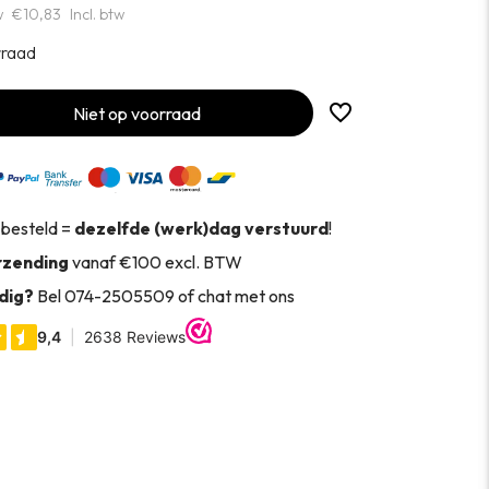
w
€10,83
Incl. btw
rraad
Niet op voorraad
 besteld =
dezelfde (werk)dag verstuurd
!
rzending
vanaf €100 excl. BTW
dig?
Bel 074-2505509 of chat met ons