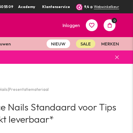
50 55 09
Academy
Klantenservice
9,4
@
Webwinkelkeur
0
Inloggen
uwen
NIEUW
SALE
MERKEN
Account
aanmaken
ails
|
Presentatiemateriaal
Account
e Nails Standaard voor Tips
aanmaken
kt leverbaar*