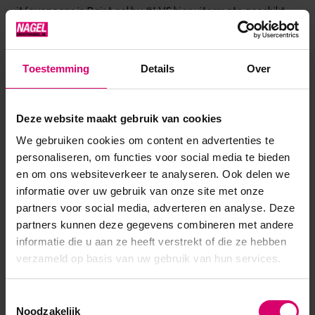
uit (eveneens is Paint gel by #LVS hier uitermate geschikt
voor).Breng de sugaring aan(al strooiend) over de niet
uitge...
Toestemming
Details
Over
Toon meer
Deze website maakt gebruik van cookies
Product specificaties
We gebruiken cookies om content en advertenties te
personaliseren, om functies voor social media te bieden
Artikelnummer
49289
en om ons websiteverkeer te analyseren. Ook delen we
informatie over uw gebruik van onze site met onze
SKU
604039
partners voor social media, adverteren en analyse. Deze
partners kunnen deze gegevens combineren met andere
informatie die u aan ze heeft verstrekt of die ze hebben
verzameld op basis van uw gebruik van hun services.
Toestemmingsselectie
Noodzakelijk