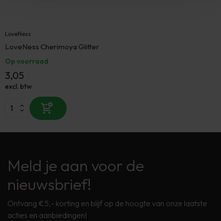
LoveNess
LoveNess Cherimoya Glitter
Op voorraad
3,05
excl. btw
Meld je aan voor de
nieuwsbrief!
Ontvang €5,- korting en blijf op de hoogte van onze laatste
acties en aanbiedingen!