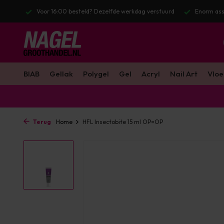
l. BTW
Voor 16:00 besteld? Dezelfde werkdag verstuurd
Enorm ass
BIAB
Gellak
Polygel
Gel
Acryl
Nail Art
Vloe
Terug
Home
HFL Insectobite 15 ml OP=OP