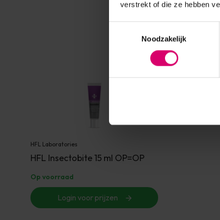
verstrekt of die ze hebben v
Toestemmingsselectie
Noodzakelijk
HFL Laboratories
HFL Insectobite 15 ml OP=OP
Op voorraad
Login voor prijzen