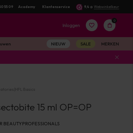
50 55 09
Voor 16:00 besteld? Dezelfde werkdag verstuurd
Academy
Klantenservice
9,4
@
Webwinkelkeur
0
Inloggen
uwen
NIEUW
SALE
MERKEN
Account
aanmaken
atories
|
HFL Basics
Account
sectobite 15 ml OP=OP
aanmaken
R BEAUTYPROFESSIONALS