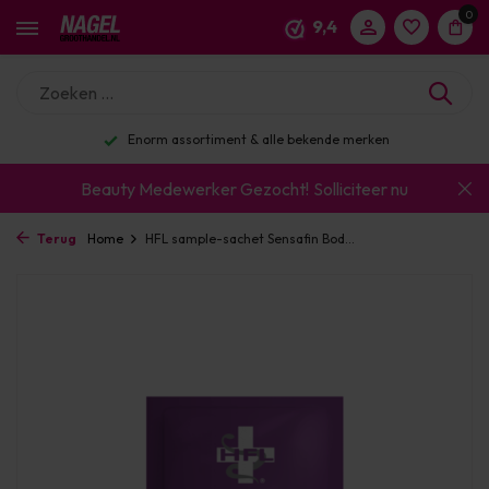
0
9,4
Enorm assortiment & alle bekende merken
Beauty Medewerker Gezocht!
Solliciteer nu
Terug
Home
HFL sample-sachet Sensafin Bod...