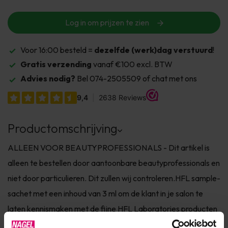
Log in om prijzen te zien
Voor 16:00 besteld =
dezelfde (werk)dag verstuurd
!
Gratis verzending
vanaf €100 excl. BTW
Advies nodig?
Bel 074-2505509 of chat met ons
Productomschrijving
ALLEEN VOOR BEAUTYPROFESSIONALS - Dit artikel is
alleen te bestellen door aantoonbare beautyprofessionals en
niet door particulieren. Dit zullen wij controleren.HFL sample-
sachet met een inhoud van 3 ml om de klant in je salon te
laten kennismaken met de fijne HFL Laboratories producten
en hiermee de verkoop van deze producten in je salon te