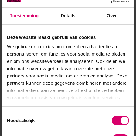
stimul...
Toestemming
Details
Over
Toon meer
Deze website maakt gebruik van cookies
Product specificaties
We gebruiken cookies om content en advertenties te
Artikelnummer
47534
personaliseren, om functies voor social media te bieden
en om ons websiteverkeer te analyseren. Ook delen we
SKU
599862
informatie over uw gebruik van onze site met onze
partners voor social media, adverteren en analyse. Deze
partners kunnen deze gegevens combineren met andere
informatie die u aan ze heeft verstrekt of die ze hebben
verzameld op basis van uw gebruik van hun services.
Toestemmingsselectie
Noodzakelijk