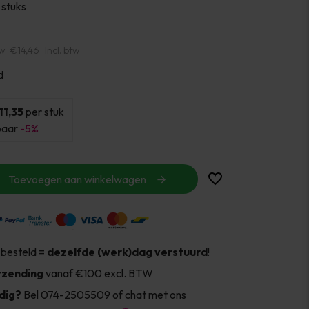
 stuks
tw
€14,46
Incl. btw
d
11,35
per stuk
paar
-5%
Toevoegen aan winkelwagen
 besteld =
dezelfde (werk)dag verstuurd
!
rzending
vanaf €100 excl. BTW
dig?
Bel 074-2505509 of chat met ons