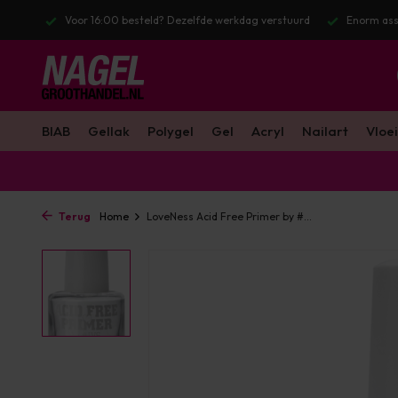
? Dezelfde werkdag verstuurd
Enorm assortiment & alle bekende merken
BIAB
Gellak
Polygel
Gel
Acryl
Nailart
Vloei
Terug
Home
LoveNess Acid Free Primer by #...