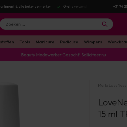
Gratis verzending v.a. €100 excl. BTW
Voor 16:00 besteld? Dezel
+31 74 2
stoffen
Tools
Manicure
Pedicure
Wimpers
Wenkbra
Beauty Medewerker Gezocht!
Solliciteer nu
Merk:
LoveNess
LoveNe
15 ml 