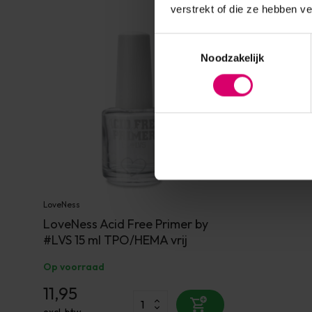
verstrekt of die ze hebben v
Toestemmingsselectie
Noodzakelijk
LoveNess
LoveNess Acid Free Primer by
#LVS 15 ml TPO/HEMA vrij
Op voorraad
11,95
excl. btw