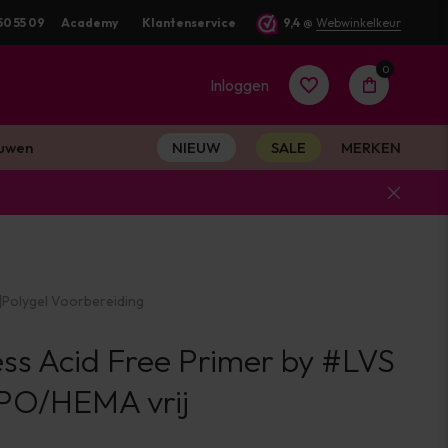
fde werkdag verstuurd
50 55 09
Academy
Klantenservice
9,4
@
Webwinkelkeur
0
Inloggen
uwen
NIEUW
SALE
MERKEN
Account
aanmaken
|
Polygel Voorbereiding
Account
ss Acid Free Primer by #LVS
aanmaken
TPO/HEMA vrij