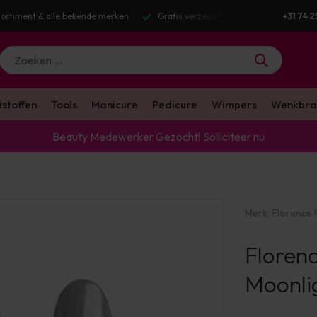
iment & alle bekende merken
Gratis verzending v.a. €100 excl. BTW
+31 74 2
istoffen
Tools
Manicure
Pedicure
Wimpers
Wenkbra
Beauty Medewerker Gezocht!
Solliciteer nu
Merk:
Florence N
Floren
Moonli