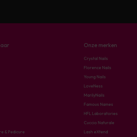
naar
Onze merken
Crystal Nails
Florence Nails
Young Nails
LoveNess
MarilyNails
Famous Names
HFL Laboratories
Cuccio Naturale
re & Pedicure
Lash eXtend