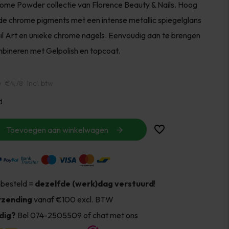
me Powder collectie van Florence Beauty & Nails. Hoog
 chrome pigments met een intense metallic spiegelglans
il Art en unieke chrome nagels. Eenvoudig aan te brengen
bineren met Gelpolish en topcoat.
w
€4,78
Incl. btw
d
Toevoegen aan winkelwagen
 besteld =
dezelfde (werk)dag verstuurd
!
rzending
vanaf €100 excl. BTW
dig?
Bel 074-2505509 of chat met ons