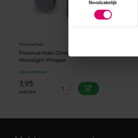
Noodzakelijk
Florence Nails
Florence Nails Chrome Powder
Moonlight Whisper
Op voorraad
3,95
excl. btw