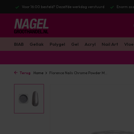
BTW
Voor 16:00 besteld? Dezelfde werkdag verstuurd
Enorm assort
BIAB
Gellak
Polygel
Gel
Acryl
Nail Art
Vloe
Terug
Home
Florence Nails Chrome Powder M...