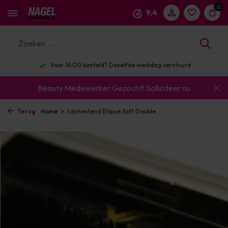
0
9,4
Voor 16:00 besteld? Dezelfde werkdag verstuurd
Beauty Medewerker Gezocht!
Solliciteer nu
Terug
Home
Lashextend Ellipse Soft Double...