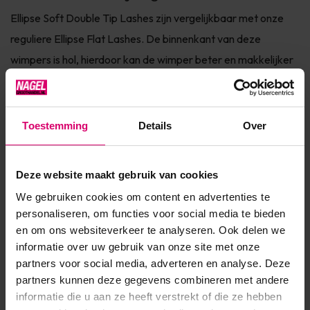
Ellipse Soft Double Tip Lashes zijn vergelijkbaar met onze
reguliere Ellipse Flat Lashes. De binnenkant van deze
wimpers is hol, hierdoor kan de wimper beter en makkelijker
bevestigd worden op de natuurlijke wimperhaar. De punten
van deze extensions zijn echter gesplitst. Hierdoor kan er
extra volume gecreëerd worden zonder meer gewicht toe te
Toestemming
Details
Over
voe...
Toon meer
Deze website maakt gebruik van cookies
We gebruiken cookies om content en advertenties te
personaliseren, om functies voor social media te bieden
Product specificaties
en om ons websiteverkeer te analyseren. Ook delen we
informatie over uw gebruik van onze site met onze
Artikelnummer
37138
partners voor social media, adverteren en analyse. Deze
partners kunnen deze gegevens combineren met andere
SKU
541467
informatie die u aan ze heeft verstrekt of die ze hebben