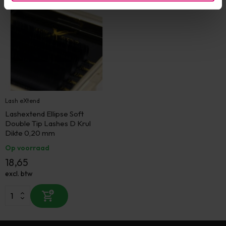
Lash eXtend
Lashextend Ellipse Soft
Double Tip Lashes D Krul
Dikte 0,20 mm
Op voorraad
18,65
excl. btw