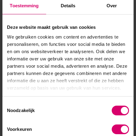
‘ontdekken’ pagina!Steel de show met deze aanwinsten en
Toestemming
Details
Over
voorzie jouw klanten van een prachtige look en laat ze shi...
Toon meer
Deze website maakt gebruik van cookies
We gebruiken cookies om content en advertenties te
personaliseren, om functies voor social media te bieden
en om ons websiteverkeer te analyseren. Ook delen we
informatie over uw gebruik van onze site met onze
partners voor social media, adverteren en analyse. Deze
partners kunnen deze gegevens combineren met andere
informatie die u aan ze heeft verstrekt of die ze hebben
verzameld op basis van uw gebruik van hun services.
Toestemmingsselectie
Noodzakelijk
Voorkeuren