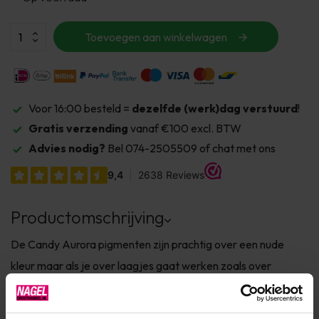
Toevoegen aan winkelwagen
Voor 16:00 besteld =
dezelfde (werk)dag verstuurd
!
Gratis verzending
vanaf €100 excl. BTW
Advies nodig?
Bel 074-2505509 of chat met ons
Productomschrijving
De Candy Aurora pigmenten zijn prachtig over een nude
kleur maar als je over laagjes gaat werken zoals over
shattered glass, de Flash Top gels of glitters, Cat Eye kleuren,
dan vinden we jou binnenkort misschien ook wel terug op de