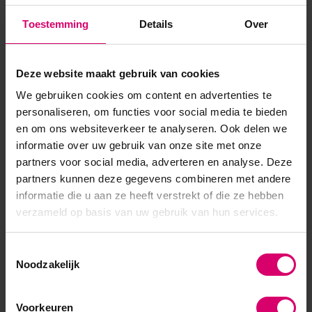
ook mogelijk om zonder Gelpolish kleur te gebruiken.3. Breng
Toestemming
Details
Over
de Top Polish aan en hard 30 sec uit.4. Schud de liquid goed
voor gebruik en breng deppend aan met het kwastje....
Deze website maakt gebruik van cookies
Toon meer
We gebruiken cookies om content en advertenties te
personaliseren, om functies voor social media te bieden
en om ons websiteverkeer te analyseren. Ook delen we
informatie over uw gebruik van onze site met onze
partners voor social media, adverteren en analyse. Deze
partners kunnen deze gegevens combineren met andere
informatie die u aan ze heeft verstrekt of die ze hebben
verzameld op basis van uw gebruik van hun services.
Toestemmingsselectie
Noodzakelijk
Voorkeuren