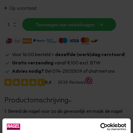
Op voorraad
Toevoegen aan winkelwagen
Voor 16:00 besteld =
dezelfde (werk)dag verstuurd
!
Gratis verzending
vanaf €100 excl. BTW
Advies nodig?
Bel 074-2505509 of chat met ons
Productomschrijving
1. Bereid de nagel voor zo als gewoonlijk en maak de nagel
met een systeem naar wens.2. Kies een Gelpolish kleur als
ondergrond voor het gewenste effect en hard deze uit. Het is