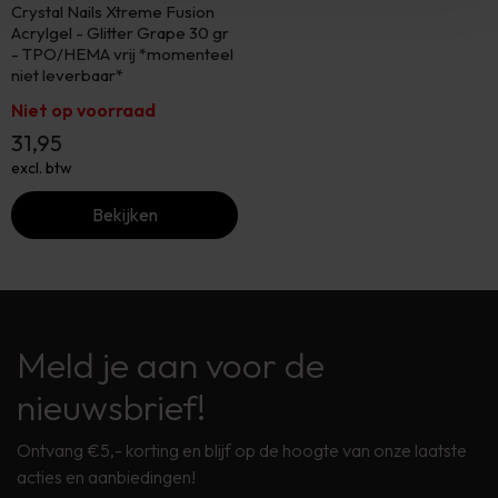
Crystal Nails Xtreme Fusion
Acrylgel - Glitter Grape 30 gr
- TPO/HEMA vrij *momenteel
niet leverbaar*
Niet op voorraad
31,95
excl. btw
Bekijken
Meld je aan voor de
nieuwsbrief!
Ontvang €5,- korting en blijf op de hoogte van onze laatste
acties en aanbiedingen!