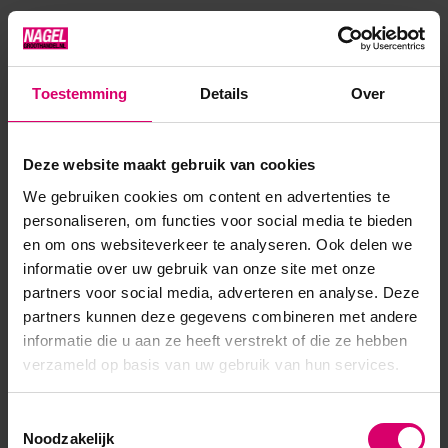
bewerken, welke voor maanden getest is voor het
makkelijke en snelle salonwerk.In 5 kleuren: Cover Pink, Extra
White, Clear, Transparent Pink, White (perfect voor
Toestemming
Details
Over
babyboom) en Shimmer Latte (met subtiele glitter)– Acryl-
gel builder...
Deze website maakt gebruik van cookies
Toon meer
We gebruiken cookies om content en advertenties te
personaliseren, om functies voor social media te bieden
en om ons websiteverkeer te analyseren. Ook delen we
informatie over uw gebruik van onze site met onze
partners voor social media, adverteren en analyse. Deze
partners kunnen deze gegevens combineren met andere
informatie die u aan ze heeft verstrekt of die ze hebben
verzameld op basis van uw gebruik van hun services.
Toestemmingsselectie
Noodzakelijk