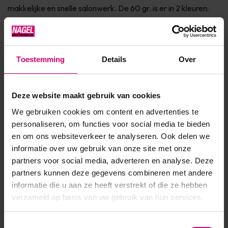
makkelijke en snelle salonwerk. De 60 gr. is er in 2 kleuren:
Clear en Cover Pink. – Acryl-gel builder product– Stevige
structuur, geen hittevorming in de lamp– Tijdens het scul...
Toon meer
Toestemming
Details
Over
Product specificaties
Deze website maakt gebruik van cookies
We gebruiken cookies om content en advertenties te
Artikelnummer
40153
personaliseren, om functies voor social media te bieden
en om ons websiteverkeer te analyseren. Ook delen we
SKU
565003
informatie over uw gebruik van onze site met onze
partners voor social media, adverteren en analyse. Deze
partners kunnen deze gegevens combineren met andere
informatie die u aan ze heeft verstrekt of die ze hebben
verzameld op basis van uw gebruik van hun services.
Toestemmingsselectie