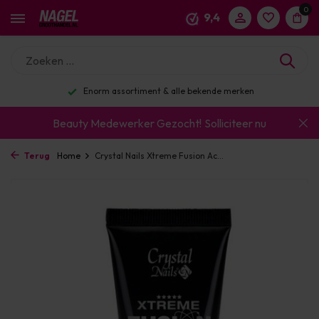
0
9,4
Enorm assortiment & alle bekende merken
Beauty Medewerker Gezocht!
Solliciteer nu
Terug
Home
Crystal Nails Xtreme Fusion Ac...