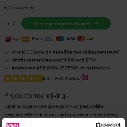
Op voorraad
Toevoegen aan winkelwagen
Voor 16:00 besteld =
dezelfde (werk)dag verstuurd
!
Gratis verzending
vanaf €100 excl. BTW
Advies nodig?
Bel 074-2505509 of chat met ons
Productomschrijving
Super handige en luxe opbergbox voor persoonlijke
glasplaatjes! Met deze box kunt u uw wimperstrips stofvrij
bewaren. De box is zwart met goud.