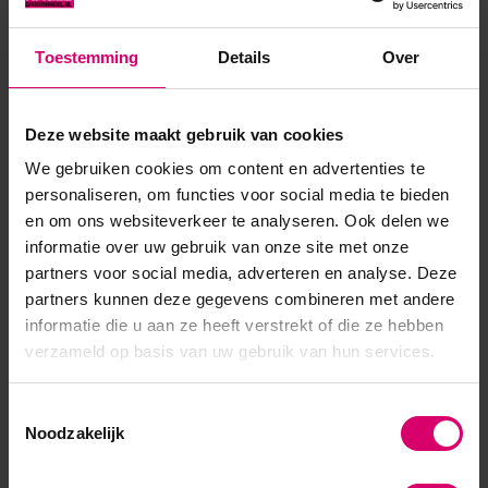
Toestemming
Details
Over
Product specificaties
Artikelnummer
37222
Deze website maakt gebruik van cookies
We gebruiken cookies om content en advertenties te
SKU
526228
personaliseren, om functies voor social media te bieden
en om ons websiteverkeer te analyseren. Ook delen we
informatie over uw gebruik van onze site met onze
partners voor social media, adverteren en analyse. Deze
partners kunnen deze gegevens combineren met andere
informatie die u aan ze heeft verstrekt of die ze hebben
verzameld op basis van uw gebruik van hun services.
Toestemmingsselectie
Noodzakelijk