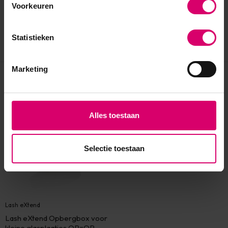
Voorkeuren
Statistieken
Marketing
Eerder bekeken
sale 25%
Alles toestaan
Selectie toestaan
Lash eXtend
Lash eXtend Opbergbox voor
kleine glasplaatjes OP=OP