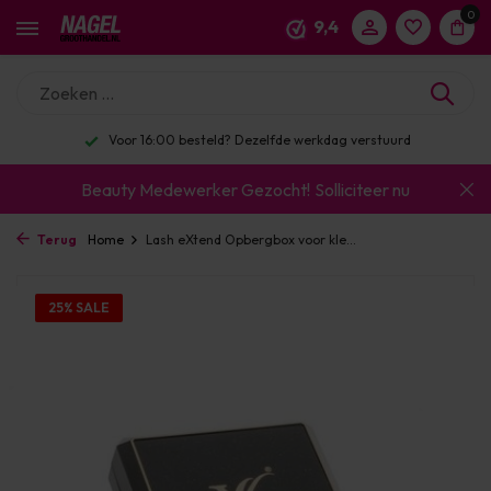
0
9,4
Voor 16:00 besteld? Dezelfde werkdag verstuurd
Beauty Medewerker Gezocht!
Solliciteer nu
Terug
Home
Lash eXtend Opbergbox voor kle...
25% SALE