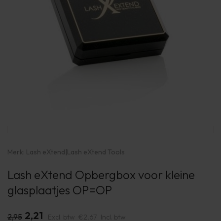
Merk:
Lash eXtend
|
Lash eXtend Tools
Lash eXtend Opbergbox voor kleine
glasplaatjes OP=OP
2,21
2,95
Excl. btw
€2,67
Incl. btw