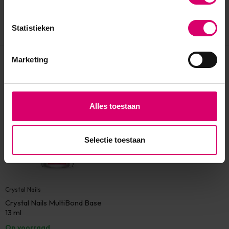
Statistieken
Marketing
Eerder bekeken
Alles toestaan
Selectie toestaan
Crystal Nails
Crystal Nails MultiBond Base
13 ml
Op voorraad