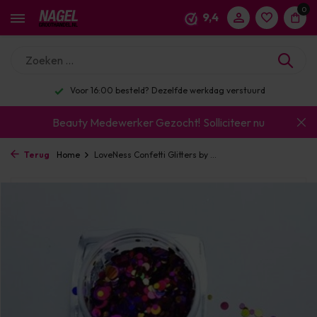
0
9,4
Voor 16:00 besteld? Dezelfde werkdag verstuurd
Beauty Medewerker Gezocht!
Solliciteer nu
Terug
Home
LoveNess Confetti Glitters by ...