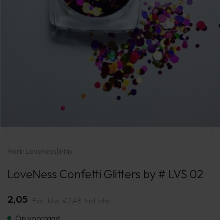
Merk:
LoveNess
|
Inlay
LoveNess Confetti Glitters by # LVS 02
2,05
Excl. btw
€2,48
Incl. btw
Op voorraad