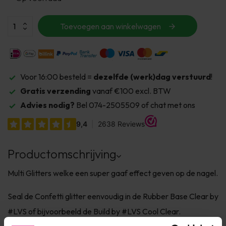
Toevoegen aan winkelwagen
Voor 16:00 besteld =
dezelfde (werk)dag verstuurd
!
Gratis verzending
vanaf €100 excl. BTW
Advies nodig?
Bel 074-2505509 of chat met ons
Productomschrijving
Multi Glitters welke een super gaaf effect geven op de nagel.
Seal de Confetti glitter eenvoudig in de Rubber Base Clear by
#LVS of bijvoorbeeld de Build by #LVS Cool Clear.